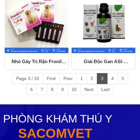
Nhỏ Gáy Trị Rận Fronil
Giải Độc Gan ASI-
Spot
LIVERVET
Page 3 / 10
First
Prev
1
2
3
4
5
6
7
8
9
10
Next
Last
PHÒNG KHÁM THÚ Y
SACOMVET