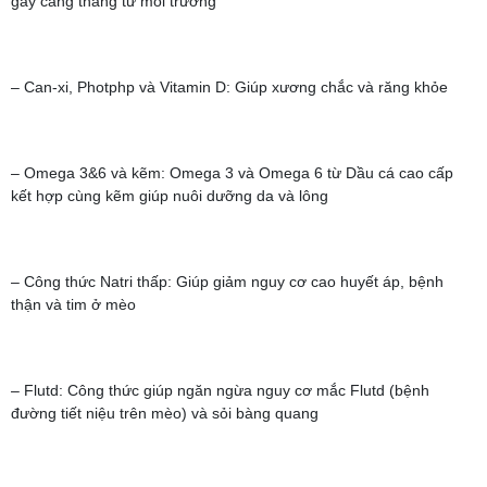
gây căng thẳng từ môi trường
– Can-xi, Photphp và Vitamin D: Giúp xương chắc và răng khỏe
– Omega 3&6 và kẽm: Omega 3 và Omega 6 từ Dầu cá cao cấp
kết hợp cùng kẽm giúp nuôi dưỡng da và lông
– Công thức Natri thấp: Giúp giảm nguy cơ cao huyết áp, bệnh
thận và tim ở mèo
– Flutd: Công thức giúp ngăn ngừa nguy cơ mắc Flutd (bệnh
đường tiết niệu trên mèo) và sỏi bàng quang