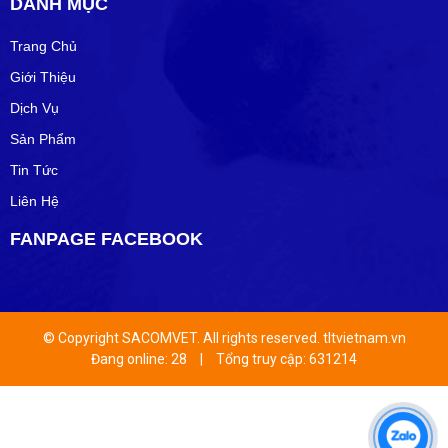
DANH MỤC
Trang Chủ
Giới Thiệu
Dịch Vụ
Sản Phẩm
Tin Tức
Liên Hệ
FANPAGE FACEBOOK
© Copyright SACOMVET. All rights reserved. tltvietnam.vn
Đang online: 28
|
Tổng truy cập: 631214