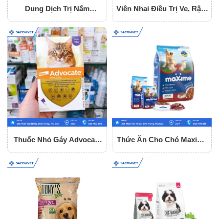
Dung Dịch Trị Nấm
Viên Nhai Điều Trị Ve, Rận,
Flucasol 5ml
Ghẻ Cho Chó Simparica
Thuốc Nhỏ Gáy Advocate
Thức Ăn Cho Chó Maxime
Trị Nội - Ngoại Kí Sinh Cho
Vị Bò - Dùng Cho Mọi Lứa
Mèo
Tuổi Gói 1.5Kg