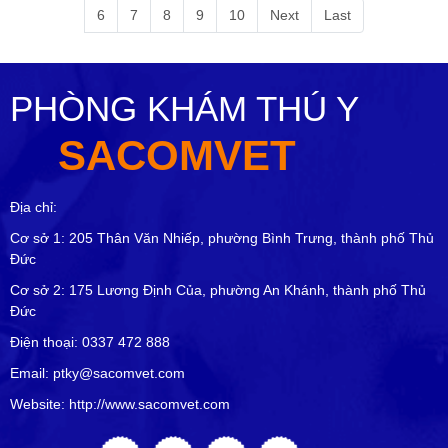
6
7
8
9
10
Next
Last
PHÒNG KHÁM THÚ Y
SACOMVET
Địa chỉ:
Cơ sở 1: 205 Thân Văn Nhiếp, phường Bình Trưng, thành phố Thủ
Đức
Cơ sở 2: 175 Lương Định Của, phường An Khánh, thành phố Thủ
Đức
Điện thoại: 0337 472 888
Email: ptky@sacomvet.com
Website: http://www.sacomvet.com