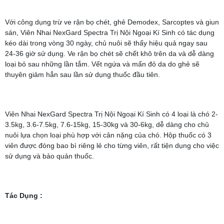
Với công dụng trừ ve rận bọ chét, ghẻ Demodex, Sarcoptes và giun
sán, Viên Nhai NexGard Spectra Trị Nội Ngoại Kí Sinh có tác dụng
kéo dài trong vòng 30 ngày, chủ nuôi sẽ thấy hiệu quả ngay sau
24-36 giờ sử dụng. Ve rận bọ chét sẽ chết khô trên da và dễ dàng
loại bỏ sau những lần tắm. Vết ngứa và mẩn đỏ da do ghẻ sẽ
thuyên giảm hẳn sau lần sử dụng thuốc đầu tiên.
Viên Nhai NexGard Spectra Trị Nội Ngoại Kí Sinh có 4 loại là chó 2-
3.5kg, 3.6-7.5kg, 7.6-15kg, 15-30kg và 30-6kg, dễ dàng cho chủ
nuôi lựa chọn loại phù hợp với cân nặng của chó. Hộp thuốc có 3
viên được đóng bao bì riêng lẻ cho từng viên, rất tiện dụng cho việc
sử dụng và bảo quản thuốc.
Tác Dụng
: