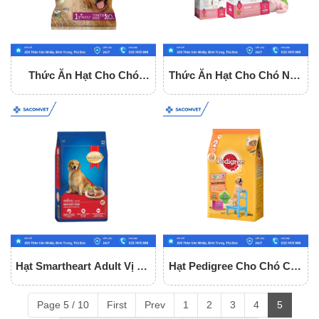
Thức Ăn Hạt Cho Chó
Thức Ăn Hạt Cho Chó Nhỏ
Trưởng Thành Tony Dog
Dog Mania Puppy
Adult
Hạt Smartheart Adult Vị Bò
Hạt Pedigree Cho Chó Con
Cho Chó Trưởng Thành
Vị Gà, Trứng Và Sữa
Page 5 / 10
First
Prev
1
2
3
4
5