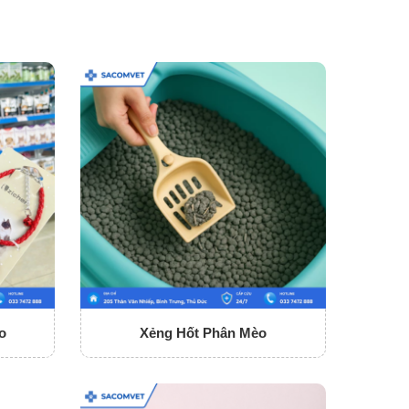
o
Xẻng Hốt Phân Mèo