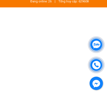
Đang online: 26
|
Tổng truy cập: 629608