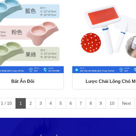
Bát Ăn Đôi
Lược Chải Lông Chó M
1 / 10
1
2
3
4
5
6
7
8
9
10
Next