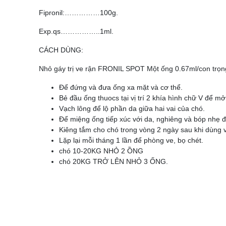
Fipronil:……………100g.
Exp.qs……………..1ml.
CÁCH DÙNG:
Nhỏ gáy trị ve rận FRONIL SPOT Một ống 0.67ml/con trọng
Để đứng và đưa ống xa mặt và cơ thể.
Bẻ đầu ống thuocs tại vị trí 2 khía hình chữ V để mở
Vạch lông để lộ phần da giữa hai vai của chó.
Để miệng ống tiếp xúc với da, nghiêng và bóp nhẹ đ
Kiêng tắm cho chó trong vòng 2 ngày sau khi dùng 
Lặp lại mỗi tháng 1 lần để phòng ve, bọ chét.
chó 10-20KG NHỎ 2 ỒNG
chó 20KG TRỞ LÊN NHỎ 3 ỐNG.