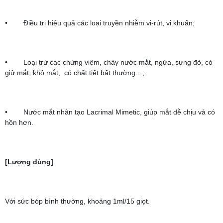
• Điều trị hiệu quả các loại truyền nhiễm vi-rút, vi khuẩn;
• Loại trừ các chứng viêm, chảy nước mắt, ngứa, sưng đỏ, có
giử mắt, khô mắt, có chất tiết bất thường…;
• Nước mắt nhân tạo Lacrimal Mimetic, giúp mắt dễ chịu và có
hồn hơn.
[Lượng dùng]
Với sức bóp bình thường, khoảng 1ml/15 giọt.