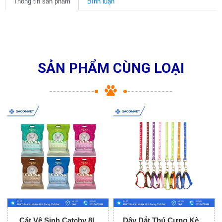
Thông tin sản phẩm
Bình luận
SẢN PHẨM CÙNG LOẠI
Cát Vệ Sinh Catchy 8L
Dây Dắt Thú Cưng Kèm