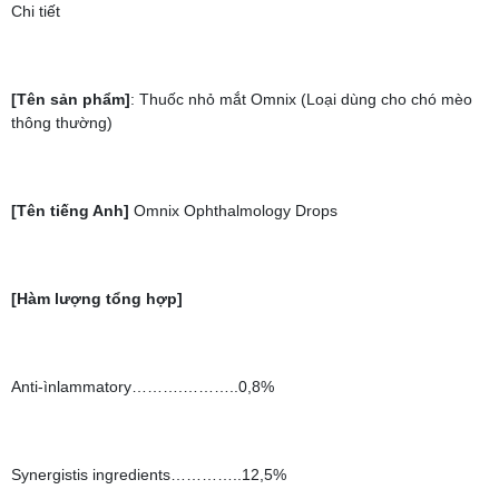
Chi tiết
[Tên sản phẩm]
: Thuốc nhỏ mắt Omnix (Loại dùng cho chó mèo
thông thường)
[Tên tiếng Anh]
Omnix Ophthalmology Drops
[Hàm lượng tổng hợp]
Anti-ìnlammatory……….………..0,8%
Synergistis ingredients…………..12,5%