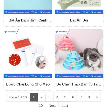
Bát Ăn Dặm Hình Cánh
Bát Ăn Đôi
Hoa Loại Nhỏ
Lược Chải Lông Chó Mèo
Đồ Chơi Tháp Banh 3 Tầng
Cho Mèo
Page 1 / 10
1
2
3
4
5
6
7
8
9
10
Next
Last