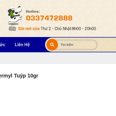
Hotline:
0337472888
Giờ mở cửa
Thứ 2 - Chủ Nhật:8h00 - 20h00
Tức
Liên Hệ
ermyl Tuýp 10gr