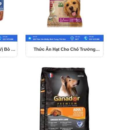
ị Bò -
Thức Ăn Hạt Cho Chó Trưởng
 1.5Kg
Thành Tony Dog Adult