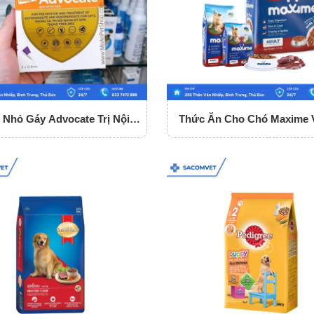
 Nhỏ Gáy Advocate Trị Nội -
Thức Ăn Cho Chó Maxime V
Ngoại Kí Sinh Cho Mèo
Dùng Cho Mọi Lứa Tuổi Gói