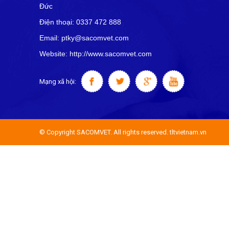
Đức
Điện thoại: 0337 472 888
Email: ptky@sacomvet.com
Website: http://www.sacomvet.com
Mạng xã hội:
© Copyright SACOMVET. All rights reserved. tltvietnam.vn