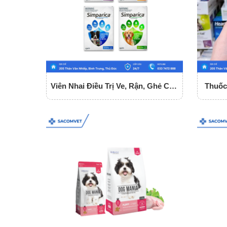
Viên Nhai Điều Trị Ve, Rận, Ghẻ Cho
Thuốc
Chó Simparica