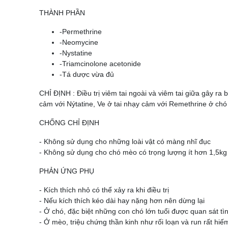
THÀNH PHẦN
-Permethrine
-Neomycine
-Nystatine
-Triamcinolone acetonide
-Tá dược vừa đủ
CHỈ ĐỊNH : Điều trị viêm tai ngoài và viêm tai giữa gây 
cảm với Nýtatine, Ve ở tai nhạy cảm với Remethrine ở chó
CHỐNG CHỈ ĐỊNH
- Không sử dụng cho những loài vật có màng nhĩ đục
- Không sử dụng cho chó mèo có trọng lượng ít hơn 1,5kg
PHẢN ỨNG PHỤ
- Kích thích nhỏ có thể xảy ra khi điều trị
- Nếu kích thích kéo dài hay nặng hơn nên dừng lại
- Ở chó, đặc biệt những con chó lớn tuổi được quan sát tìn
- Ở mèo, triệu chứng thần kinh như rối loạn và run rất hiế