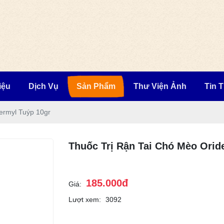
iệu
Dịch Vụ
Sản Phẩm
Thư Viện Ảnh
Tin 
dermyl Tuýp 10gr
Thuốc Trị Rận Tai Chó Mèo Orid
185.000đ
Giá:
Lượt xem:
3092