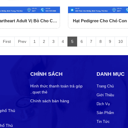
rtheart Adult Vị Bò Cho Chó
Hạt Pedigree Cho Chó Con 
Trưởng Thành
Trứng Và Sữa
First
Prev
1
2
3
4
5
6
7
8
9
10
CHÍNH SÁCH
DANH MỤC
Hình thức thanh toán trả góp
Trang Chủ
..quẹt thẻ
Giới Thiệu
Chính sách bán hàng
Dịch Vụ
 phố Thủ
Sản Phẩm
Tin Tức
phố Thủ