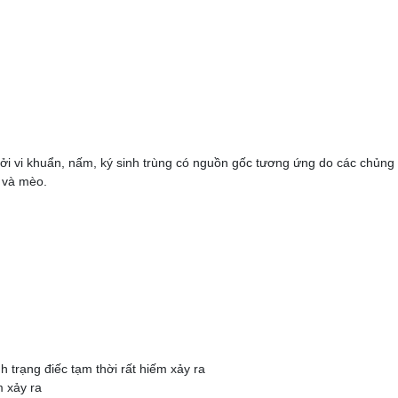
ra bởi vi khuẩn, nấm, ký sinh trùng có nguồn gốc tương ứng do các c
 và mèo.
h trạng điếc tạm thời rất hiếm xảy ra
m xảy ra