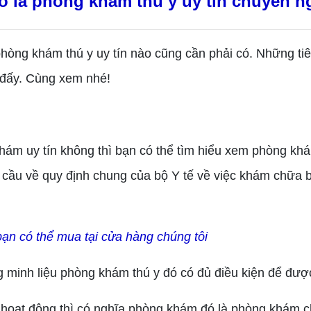
o là phòng khám thú y uy tín chuyên n
ng khám thú y uy tín nào cũng cần phải có. Những tiêu 
 đấy. Cùng xem nhé!
ám uy tín không thì bạn có thể tìm hiểu xem phòng kh
cầu về quy định chung của bộ Y tế về việc khám chữa 
n có thể mua tại cửa hàng chúng tôi
minh liệu phòng khám thú y đó có đủ điều kiện để đượ
ạt động thì có nghĩa phòng khám đó là phòng khám ch