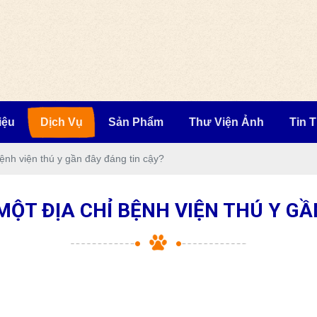
iệu
Dịch Vụ
Sản Phẩm
Thư Viện Ảnh
Tin 
ệnh viện thú y gần đây đáng tin cậy?
MỘT ĐỊA CHỈ BỆNH VIỆN THÚ Y GẦ