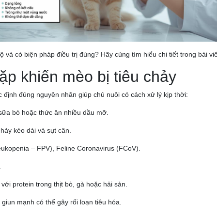
à có biện pháp điều trị đúng? Hãy cùng tìm hiểu chi tiết trong bài viế
p khiến mèo bị tiêu chảy
c định đúng nguyên nhân giúp chủ nuôi có cách xử lý kịp thời:
, sữa bò hoặc thức ăn nhiều dầu mỡ.
hảy kéo dài và sụt cân.
ukopenia – FPV), Feline Coronavirus (FCoV).
.
ới protein trong thịt bò, gà hoặc hải sản.
 giun mạnh có thể gây rối loạn tiêu hóa.