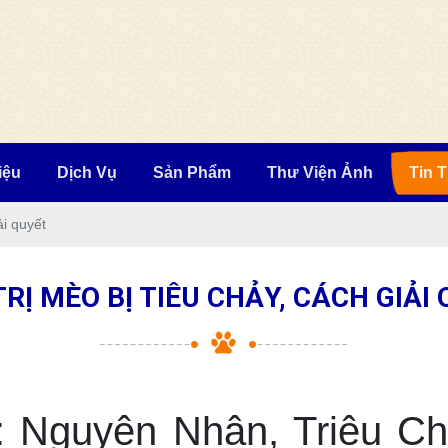
iệu
Dịch Vụ
Sản Phẩm
Thư Viện Ảnh
Tin 
ải quyết
TRỊ MÈO BỊ TIÊU CHẢY, CÁCH GIẢI
: Nguyên Nhân, Triệu 