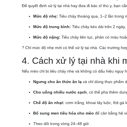
Để quyết định xử lý tại nhà hay đưa đi bác sĩ thú y, bạn c
Mức độ nhẹ:
Tiêu chảy thoáng qua, 1–2 lần trong 
Mức độ trung bình:
Tiêu chảy kéo dài trên 2 ngày
Mức độ nặng:
Tiêu chảy liên tục, phân có máu hoặ
? Chỉ mức độ nhẹ mới có thể xử lý tại nhà. Các trường h
4. Cách xử lý tại nhà khi
Nếu mèo chỉ bị tiêu chảy nhẹ và không có dấu hiệu nguy h
Ngưng cho ăn thức ăn lạ
và chỉ dùng thực phẩm dễ
Cho uống nhiều nước sạch
, có thể pha thêm dung
Chế độ ăn nhạt:
cơm trắng, khoai tây luộc, thịt gà 
Bổ sung men tiêu hóa cho mèo
để cân bằng hệ vi
Theo dõi trong vòng 24–48 giờ.