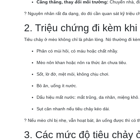
Căng thẳng, thay đổi môi trường:
Chuyển nhà, đi 
? Nguyên nhân rất đa dạng, do đó cần quan sát kỹ triệu 
2. Triệu chứng đi kèm khi
Tiêu chảy ở mèo không chỉ là phân lỏng. Nó thường đi kèm
Phân có mùi hôi, có máu hoặc chất nhầy.
Mèo nôn khan hoặc nôn ra thức ăn chưa tiêu.
Sốt, lờ đờ, mệt mỏi, không chịu chơi.
Bỏ ăn, uống ít nước.
Dấu hiệu mất nước: mắt trũng, da nhăn, miệng khô.
Sụt cân nhanh nếu tiêu chảy kéo dài.
? Nếu mèo chỉ bị nhẹ, vẫn hoạt bát, ăn uống được thì có t
3. Các mức độ tiêu chảy