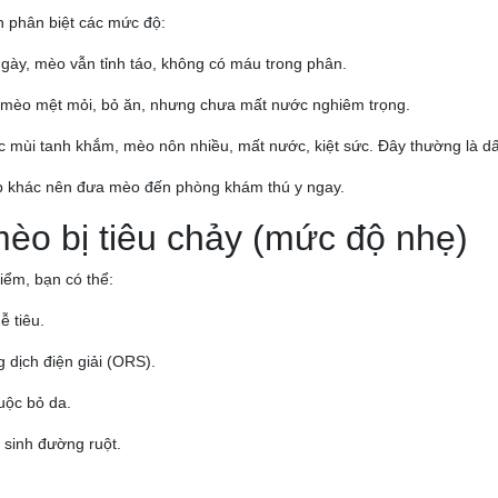
ần phân biệt các mức độ:
ngày, mèo vẫn tỉnh táo, không có máu trong phân.
, mèo mệt mỏi, bỏ ăn, nhưng chưa mất nước nghiêm trọng.
c mùi tanh khắm, mèo nôn nhiều, mất nước, kiệt sức. Đây thường là d
ợp khác nên đưa mèo đến phòng khám thú y ngay.
 mèo bị tiêu chảy (mức độ nhẹ)
iểm, bạn có thể:
 tiêu.
 dịch điện giải (ORS).
luộc bỏ da.
 sinh đường ruột.