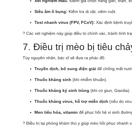
Xét nghiệm máu:
Đánh giá chức năng gan, thận, s
Siêu âm ổ bụng:
Kiểm tra dị vật, viêm ruột.
Test nhanh virus (FPV, FCoV):
Xác định bệnh truy
? Các xét nghiệm này giúp điều trị chính xác, tránh tình tr
7. Điều trị mèo bị tiêu chả
Tùy nguyên nhân, bác sĩ sẽ đưa ra phác đồ:
Truyền dịch, bổ sung điện giải
để chống mất nướ
Thuốc kháng sinh
(khi nhiễm khuẩn).
Thuốc kháng ký sinh trùng
(khi có giun, Giardia).
Thuốc kháng virus, hỗ trợ miễn dịch
(nếu do viru
Men tiêu hóa, vitamin
để phục hồi hệ vi sinh đường
? Điều trị tại phòng khám thú y giúp mèo hồi phục nhanh 