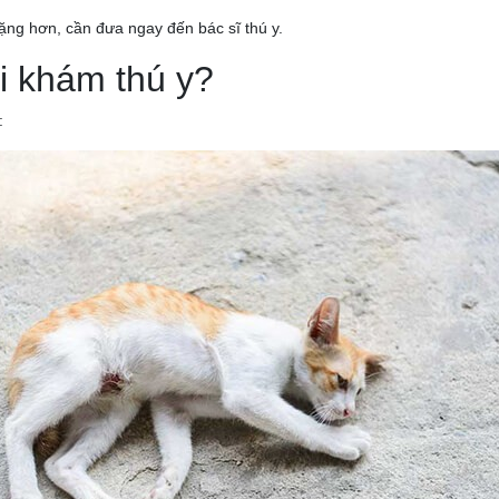
ặng hơn, cần đưa ngay đến bác sĩ thú y.
i khám thú y?
: