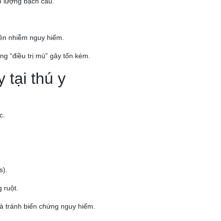
ố lượng bạch cầu.
ền nhiễm nguy hiểm.
ạng “điều trị mù” gây tốn kém.
y tại thú y
c.
s).
 ruột.
và tránh biến chứng nguy hiểm.