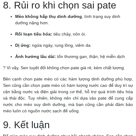
8. Rủi ro khi chọn sai pate
Mèo không hấp thụ dinh dưỡng
, tình trạng suy dinh
dưỡng nặng hơn.
Rối loạn tiêu hóa:
tiêu chảy, nôn ói.
Dị ứng:
ngứa ngáy, rụng lông, viêm da.
Ảnh hưởng lâu dài:
tổn thương gan, thận, hệ miễn dịch.
? Vì vậy, Sen tuyệt đối không chọn pate giá rẻ, kém chất lượng.
Bên cạnh chọn pate mèo có các hàm lượng dinh dưỡng phù hợp,
Sen cũng cần chọn pate mèo có hàm lượng nước cao để duy trì sự
cân bằng nước và điện giải trong cơ thể, hỗ trợ quá trình tiêu hóa
và thải độc. Tuy nhiên, không nên chỉ dựa vào pate để cung cấp
nước cho mèo suy dinh dưỡng, mà bạn cũng cần phải đảm bảo
mèo luôn có nguồn nước sạch để uống.
9. Kết luận