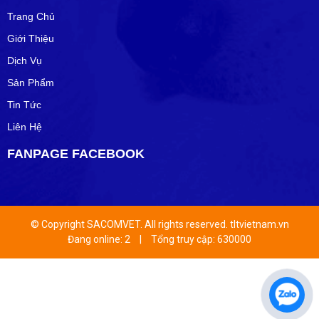
Trang Chủ
Giới Thiệu
Dịch Vụ
Sản Phẩm
Tin Tức
Liên Hệ
FANPAGE FACEBOOK
© Copyright SACOMVET. All rights reserved. tltvietnam.vn
Đang online: 2
|
Tổng truy cập: 630000