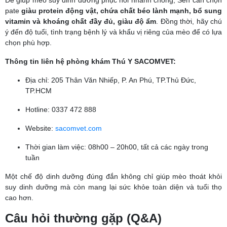
Để giúp mèo suy dinh dưỡng phục hồi nhanh chóng, Sen cần chọn
pate
giàu protein động vật, chứa chất béo lành mạnh, bổ sung
vitamin và khoáng chất đầy đủ, giàu độ ẩm
. Đồng thời, hãy chú
ý đến độ tuổi, tình trạng bệnh lý và khẩu vị riêng của mèo để có lựa
chọn phù hợp.
Thông tin liên hệ phòng khám Thú Y SACOMVET:
Địa chỉ: 205 Thân Văn Nhiếp, P. An Phú, TP.Thủ Đức,
TP.HCM
Hotline: 0337 472 888
Website:
sacomvet.com
Thời gian làm việc: 08h00 – 20h00, tất cả các ngày trong
tuần
Một chế độ dinh dưỡng đúng đắn không chỉ giúp mèo thoát khỏi
suy dinh dưỡng mà còn mang lại sức khỏe toàn diện và tuổi thọ
cao hơn.
Câu hỏi thường gặp (Q&A)