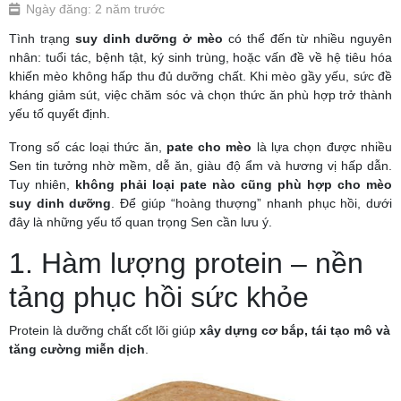
Ngày đăng: 2 năm trước
Tình trạng
suy dinh dưỡng ở mèo
có thể đến từ nhiều nguyên
nhân: tuổi tác, bệnh tật, ký sinh trùng, hoặc vấn đề về hệ tiêu hóa
khiến mèo không hấp thu đủ dưỡng chất. Khi mèo gầy yếu, sức đề
kháng giảm sút, việc chăm sóc và chọn thức ăn phù hợp trở thành
yếu tố quyết định.
Trong số các loại thức ăn,
pate cho mèo
là lựa chọn được nhiều
Sen tin tưởng nhờ mềm, dễ ăn, giàu độ ẩm và hương vị hấp dẫn.
Tuy nhiên,
không phải loại pate nào cũng phù hợp cho mèo
suy dinh dưỡng
. Để giúp “hoàng thượng” nhanh phục hồi, dưới
đây là những yếu tố quan trọng Sen cần lưu ý.
1. Hàm lượng protein – nền
tảng phục hồi sức khỏe
Protein là dưỡng chất cốt lõi giúp
xây dựng cơ bắp, tái tạo mô và
tăng cường miễn dịch
.