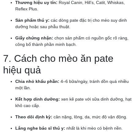
Thương hiệu uy tín:
Royal Canin, Hill’s, Catit, Whiskas,
Reflex Plus.
Sản phẩm thú y:
các dòng pate đặc trị cho mèo suy dinh
dưỡng hoặc sau phẫu thuật.
Giấy chứng nhận:
chọn sản phẩm có nguồn gốc rõ ràng,
công bố thành phần minh bạch.
7. Cách cho mèo ăn pate
hiệu quả
Chia nhỏ khẩu phần:
4–6 bữa/ngày, tránh dồn quá nhiều
một lần.
Kết hợp dinh dưỡng:
xen kẽ pate với sữa dinh dưỡng, hạt
khô cao cấp.
Theo dõi định kỳ:
cân nặng, lông, da, mức độ vận động.
Lắng nghe bác sĩ thú y:
nhất là khi mèo có bệnh nền.