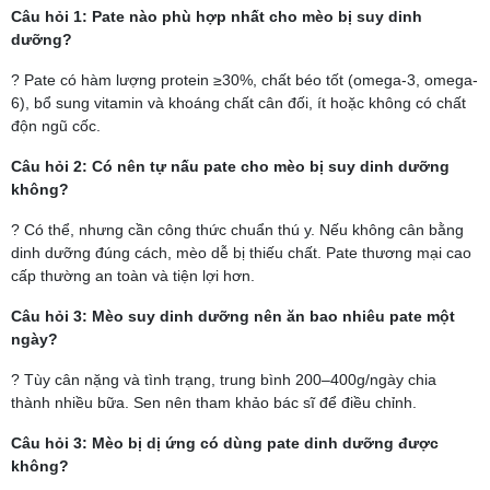
Câu hỏi 1: Pate nào phù hợp nhất cho mèo bị suy dinh
dưỡng?
? Pate có hàm lượng protein ≥30%, chất béo tốt (omega-3, omega-
6), bổ sung vitamin và khoáng chất cân đối, ít hoặc không có chất
độn ngũ cốc.
Câu hỏi 2: Có nên tự nấu pate cho mèo bị suy dinh dưỡng
không?
? Có thể, nhưng cần công thức chuẩn thú y. Nếu không cân bằng
dinh dưỡng đúng cách, mèo dễ bị thiếu chất. Pate thương mại cao
cấp thường an toàn và tiện lợi hơn.
Câu hỏi 3: Mèo suy dinh dưỡng nên ăn bao nhiêu pate một
ngày?
? Tùy cân nặng và tình trạng, trung bình 200–400g/ngày chia
thành nhiều bữa. Sen nên tham khảo bác sĩ để điều chỉnh.
Câu hỏi 3: Mèo bị dị ứng có dùng pate dinh dưỡng được
không?