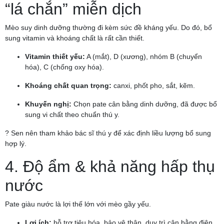
“lá chắn” miễn dịch
Mèo suy dinh dưỡng thường đi kèm sức đề kháng yếu. Do đó, bổ
sung vitamin và khoáng chất là rất cần thiết.
Vitamin thiết yếu:
A (mắt), D (xương), nhóm B (chuyển
hóa), C (chống oxy hóa).
Khoáng chất quan trọng:
canxi, phốt pho, sắt, kẽm.
Khuyến nghị:
Chọn pate cân bằng dinh dưỡng, đã được bổ
sung vi chất theo chuẩn thú y.
? Sen nên tham khảo bác sĩ thú y để xác định liều lượng bổ sung
hợp lý.
4. Độ ẩm & khả năng hấp thụ
nước
Pate giàu nước là lợi thế lớn với mèo gầy yếu.
Lợi ích:
hỗ trợ tiêu hóa, bảo vệ thận, duy trì cân bằng điện