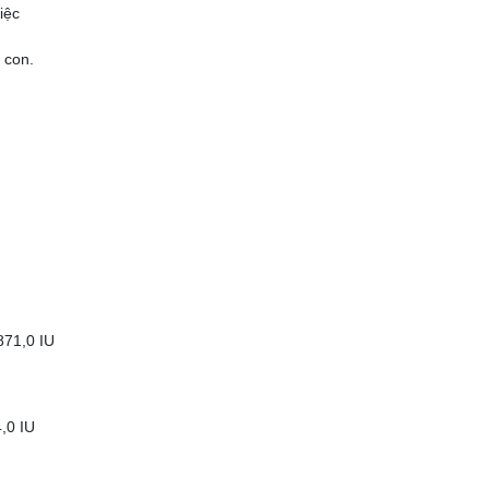
việc
 con.
 15.871,0 IU
794,0 IU