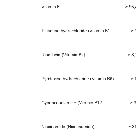
Vitamin E..................................................... ≥ 9
Thiamine hydrochloride (Vitamin B1)................
Riboflavin (Vitamin B2) ................................. ≥
Pyridoxine hydrochloride (Vitamin B6) .............
Cyanocobalamine (Vitamin B12 ) ...................
Niacinamide (Nicotinamide) .......................... ≥