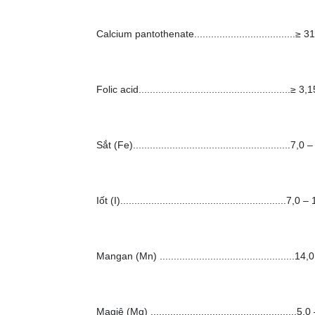
Calcium pantothenate....................................≥ 
Folic acid......................................................≥ 
Sắt (Fe)........................................................7
Iốt (I)...........................................................7,
Mangan (Mn) ................................................
Magiê (Mg) ....................................................