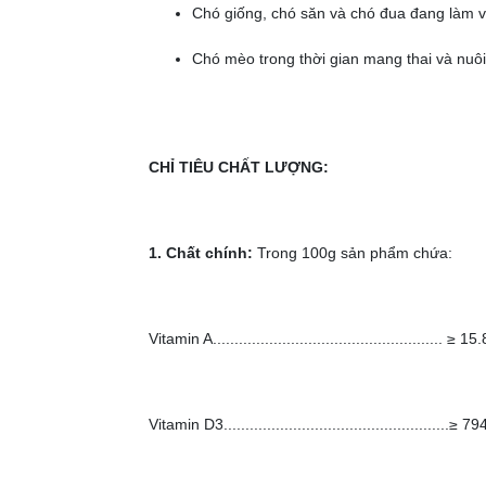
Chó giống, chó săn và chó đua đang làm 
Chó mèo trong thời gian mang thai và nuôi
CHỈ TIÊU CHẤT LƯỢNG:
1. Chất chính:
Trong 100g sản phẩm chứa:
Vitamin A..................................................... ≥
Vitamin D3....................................................≥ 