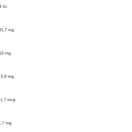
5,4 IU
≥ 31,7 mg
 3,15 mg
≥ 15,8 mg
.≥ 31,7 mcg
 31,7 mg