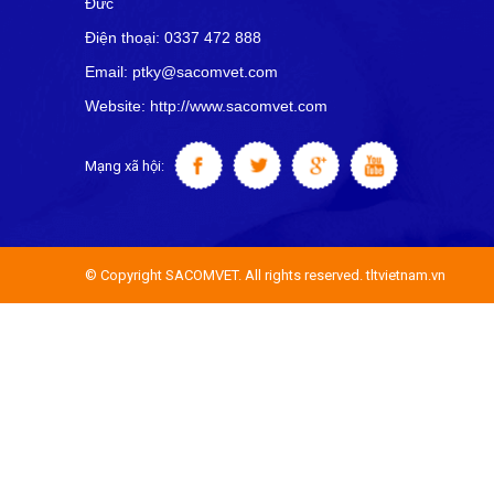
Đức
Điện thoại: 0337 472 888
Email: ptky@sacomvet.com
Website: http://www.sacomvet.com
Mạng xã hội:
© Copyright SACOMVET. All rights reserved. tltvietnam.vn