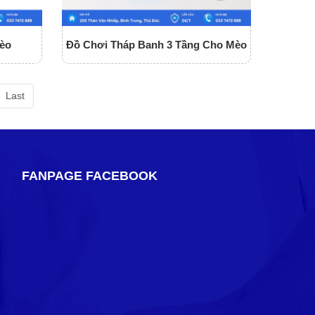
èo
Đồ Chơi Tháp Banh 3 Tầng Cho Mèo
Last
FANPAGE FACEBOOK