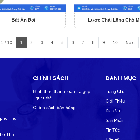
Bát Ăn Đôi
Lược Chải Lông Chó M
1 / 10
1
2
3
4
5
6
7
8
9
10
Next
CHÍNH SÁCH
DANH MỤC
Hình thức thanh toán trả góp
Trang Chủ
..quẹt thẻ
Giới Thiệu
Chính sách bán hàng
Dịch Vụ
 phố Thủ
Sản Phẩm
Tin Tức
phố Thủ
Liên Hệ