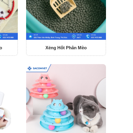
o
Xẻng Hốt Phân Mèo