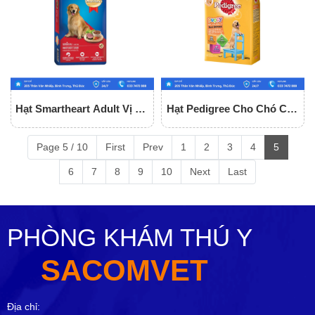
Hạt Smartheart Adult Vị Bò
Hạt Pedigree Cho Chó Con
Cho Chó Trưởng Thành
Vị Gà, Trứng Và Sữa
Page 5 / 10
First
Prev
1
2
3
4
5
6
7
8
9
10
Next
Last
PHÒNG KHÁM THÚ Y
SACOMVET
Địa chỉ: