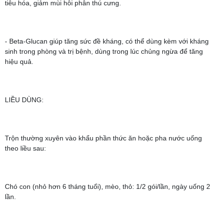
tiêu hóa, giảm mùi hôi phân thú cưng.
- Beta-Glucan giúp tăng sức đề kháng, có thể dùng kèm với kháng
sinh trong phòng và trị bệnh, dùng trong lúc chủng ngừa để tăng
hiệu quả.
LIỀU DÙNG:
Trộn thường xuyên vào khẩu phần thức ăn hoặc pha nước uống
theo liều sau:
Chó con (nhỏ hơn 6 tháng tuổi), mèo, thỏ: 1/2 gói/lần, ngày uống 2
lần.