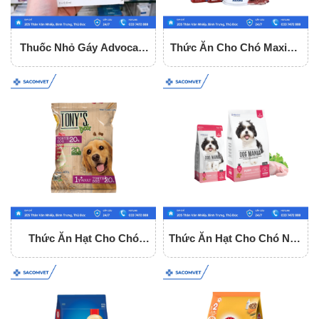
Thuốc Nhỏ Gáy Advocate
Thức Ăn Cho Chó Maxime
Trị Nội - Ngoại Kí Sinh Cho
Vị Bò - Dùng Cho Mọi Lứa
Mèo
Tuổi Gói 1.5Kg
Thức Ăn Hạt Cho Chó
Thức Ăn Hạt Cho Chó Nhỏ
Trưởng Thành Tony Dog
Dog Mania Puppy
Adult