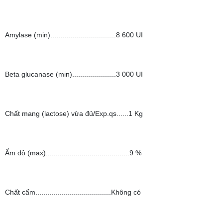
Amylase (min).................................8 600 UI
Beta glucanase (min)......................3 000 UI
Chất mang (lactose) vừa đủ/Exp.qs......1 Kg
Ẩm độ (max)..........................................9 %
Chất cấm......................................Không có