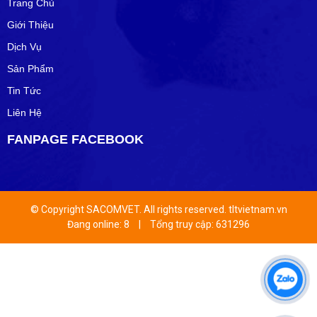
Trang Chủ
Giới Thiệu
Dịch Vụ
Sản Phẩm
Tin Tức
Liên Hệ
FANPAGE FACEBOOK
© Copyright SACOMVET. All rights reserved. tltvietnam.vn
Đang online: 8
|
Tổng truy cập: 631296