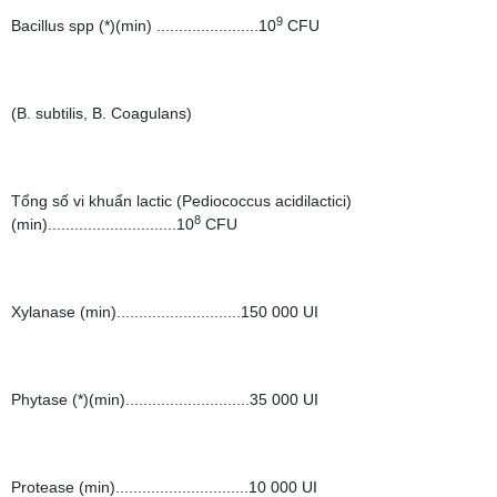
9
Bacillus spp (*)(min) .......................10
CFU
(B. subtilis, B. Coagulans)
Tổng số vi khuẩn lactic (Pediococcus acidilactici)
8
(min).............................10
CFU
Xylanase (min)............................150 000 UI
Phytase (*)(min)............................35 000 UI
Protease (min)..............................10 000 UI