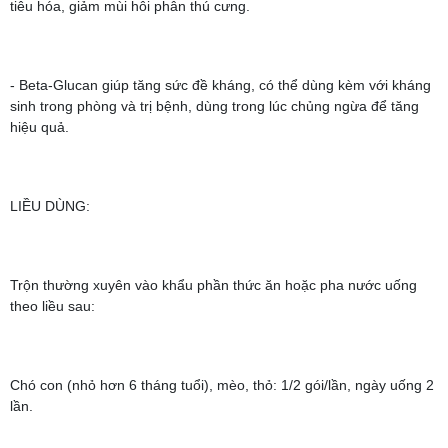
tiêu hóa, giảm mùi hôi phân thú cưng.
- Beta-Glucan giúp tăng sức đề kháng, có thể dùng kèm với kháng
sinh trong phòng và trị bệnh, dùng trong lúc chủng ngừa để tăng
hiệu quả.
LIỀU DÙNG:
Trộn thường xuyên vào khẩu phần thức ăn hoặc pha nước uống
theo liều sau:
Chó con (nhỏ hơn 6 tháng tuổi), mèo, thỏ: 1/2 gói/lần, ngày uống 2
lần.