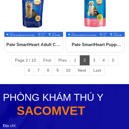
Pate SmartHeart Adult Cho
Pate SmartHeart Puppy
Chó
Cho Chó
Page 2 / 10
First
Prev
1
2
3
4
5
6
7
8
9
10
Next
Last
PHÒNG KHÁM THÚ Y
SACOMVET
Địa chỉ: