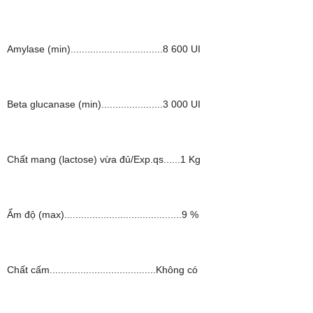
Amylase (min).................................8 600 UI
Beta glucanase (min)......................3 000 UI
Chất mang (lactose) vừa đủ/Exp.qs......1 Kg
Ẩm độ (max)..........................................9 %
Chất cấm......................................Không có