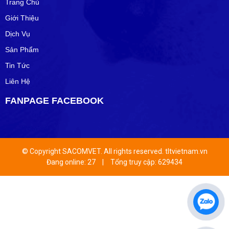
Trang Chủ
Giới Thiệu
Dịch Vụ
Sản Phẩm
Tin Tức
Liên Hệ
FANPAGE FACEBOOK
© Copyright SACOMVET. All rights reserved. tltvietnam.vn
Đang online: 27
|
Tổng truy cập: 629434