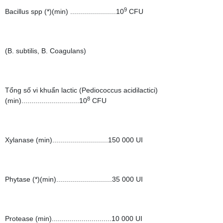
9
Bacillus spp (*)(min) .......................10
CFU
(B. subtilis, B. Coagulans)
Tổng số vi khuẩn lactic (Pediococcus acidilactici)
8
(min).............................10
CFU
Xylanase (min)............................150 000 UI
Phytase (*)(min)............................35 000 UI
Protease (min)..............................10 000 UI