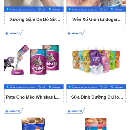
Xương Gặm Da Bò Sữa
Viên Xổ Giun Endogard
Fonti Gặm Sạch Răng Cho
Cho Chó (hộp 2 Viên)
Chó
Pate Cho Mèo Whiskas Lon
Sữa Dinh Dưỡng Dr.Holi
400g
Cho Chó Mèo