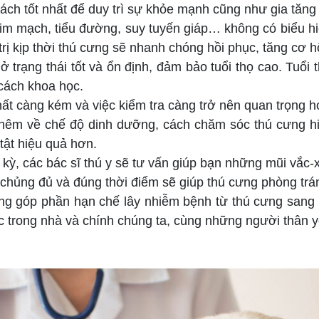
ch tốt nhất để duy trì sự khỏe mạnh cũng như gia tăng t
im mạch, tiểu đường, suy tuyến giáp… không có biểu hiệ
rị kịp thời thú cưng sẽ nhanh chóng hồi phục, tăng cơ h
ở trạng thái tốt và ổn định, đảm bảo tuổi thọ cao. Tuổi
cách khoa học.
chất càng kém và việc kiểm tra càng trở nên quan trọng 
 thêm về chế độ dinh dưỡng, cách chăm sóc thú cưng hi
tật hiệu quả hơn.
ỳ, các bác sĩ thú y sẽ tư vấn giúp bạn những mũi vắc-
 chủng đủ và đúng thời điểm sẽ giúp thú cưng phòng trá
ng góp phần hạn chế lây nhiễm bệnh từ thú cưng sang 
 trong nhà và chính chúng ta, cùng những người thân y