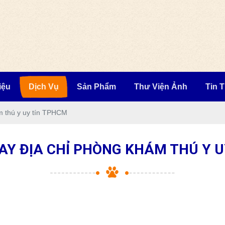
iệu
Dịch Vụ
Sản Phẩm
Thư Viện Ảnh
Tin 
ám thú y uy tín TPHCM
AY ĐỊA CHỈ PHÒNG KHÁM THÚ Y 