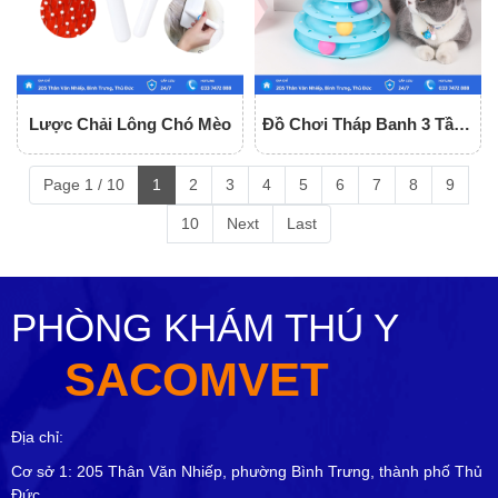
Lược Chải Lông Chó Mèo
Đồ Chơi Tháp Banh 3 Tầng
Cho Mèo
Page 1 / 10
1
2
3
4
5
6
7
8
9
10
Next
Last
PHÒNG KHÁM THÚ Y
SACOMVET
Địa chỉ:
Cơ sở 1: 205 Thân Văn Nhiếp, phường Bình Trưng, thành phố Thủ
Đức