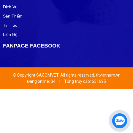
Dịch Vụ
Sản Phẩm
Tin Tức
Liên Hệ
FANPAGE FACEBOOK
© Copyright SACOMVET. All rights reserved. tltvietnam.vn
Đang online: 34
|
Tổng truy cập: 631695