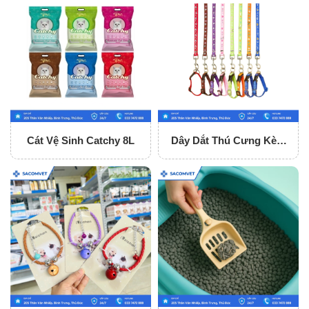
Cát Vệ Sinh Catchy 8L
Dây Dắt Thú Cưng Kèm
Vòng Cổ