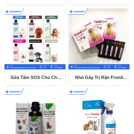
Chó Mèo
Chó Mèo
Sữa Tắm SOS Cho Chó
Nhỏ Gáy Trị Rận Fronil
Mèo
Spot