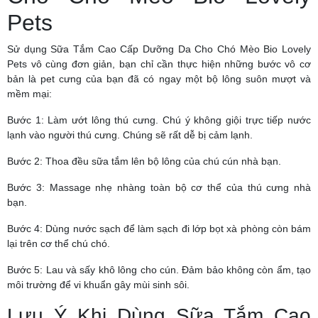
Pets
Sử dụng Sữa Tắm Cao Cấp Dưỡng Da Cho Chó Mèo Bio Lovely
Pets vô cùng đơn giản, bạn chỉ cần thực hiện những bước vô cơ
bản là pet cưng của bạn đã có ngay một bộ lông suôn mượt và
mềm mại:
Bước 1: Làm ướt lông thú cưng. Chú ý không giội trực tiếp nước
lạnh vào người thú cưng. Chúng sẽ rất dễ bị cảm lạnh.
Bước 2: Thoa đều sữa tắm lên bộ lông của chú cún nhà bạn.
Bước 3: Massage nhẹ nhàng toàn bộ cơ thể của thú cưng nhà
bạn.
Bước 4: Dùng nước sạch để làm sạch đi lớp bọt xà phòng còn bám
lại trên cơ thể chú chó.
Bước 5: Lau và sấy khô lông cho cún. Đảm bảo không còn ẩm, tạo
môi trường để vi khuẩn gây mùi sinh sôi.
Lưu Ý Khi Dùng Sữa Tắm Cao