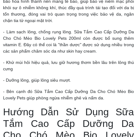
bão hòa hình thành nên màng tế bào, giúp bảo vệ niêm mạc phổi
khỏi sự ô nhiễm không khí, thúc đầy quá trình tái tạo đối với da bị
tổn thương, đóng vai trò quan trọng trong việc bảo vệ da, ngăn
chặn tia tử ngoại mặt trời.
- Làm sạch lông, chống rụng lông. Sữa Tắm Cao Cấp Dưỡng Da
Cho Chó Mèo Bio Lovely Pets 200ml còn được bổ sung thêm
vitamin E. Đây có thể coi là "thần dược" được sử dụng nhiều trong
các sản phẩm chăm sóc da như skin hay cream.
- Khử mùi hôi hiệu quả, lưu giữ hương thơm bền lâu trên lông thú
cưng
- Dưỡng lông, giúp lông siêu mượt.
- Bên cạnh đó Sữa Tắm Cao Cấp Dưỡng Da Cho Chó Mèo Bio
Lovely Pets giúp phòng ngừa nhiễm ghẻ và nấm da.
Hướng Dẫn Sử Dụng Sữa
Tắm Cao Cấp Dưỡng Da
Cho Chó Mèo Bio Lovely