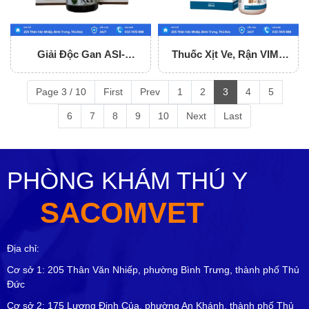
Giải Độc Gan ASI-
Thuốc Xịt Ve, Rận VIME
LIVERVET
FRONDOG 250ML
Page 3 / 10
First
Prev
1
2
3
4
5
6
7
8
9
10
Next
Last
PHÒNG KHÁM THÚ Y
SACOMVET
Địa chỉ:
Cơ sở 1: 205 Thân Văn Nhiếp, phường Bình Trưng, thành phố Thủ
Đức
Cơ sở 2: 175 Lương Định Của, phường An Khánh, thành phố Thủ