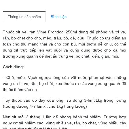
Thông tin sản phẩm
Bình luận
Thuốc xịt ve, rận Vime Frondog 250ml dùng để phòng và trị ve,
rận, bọ chét cho chó, mèo, trâu, bò, dê, cừu. Thuốc có ưu điểm an
toàn cho thú mang thai và cho con bú, mùi thơm dễ chịu, có thể
dùng xịt trực tiếp lên vật nuôi và cũng dùng được cho cả môi
trường xung quanh để diệt ấu trùng ve, bọ chét, kiến, gián, mối.
Cách dùng:
- Chó, mèo: Vạch ngược lông của vật nuôi, phun xịt vào những
vùng da bị ve, rận, bọ chét, xoa thuốc ra các vùng xung quanh để
thuốc thấm vào da.
Tùy thuộc vào độ dày của lông, sử dụng 3-6ml/1kg trọng lượng
(tương đương 4-7 lần xịt cho 1kg trọng lượng)
Nên xịt mỗi 3 tháng 1 lần để phòng bệnh tái nhiễm. Trường hợp
nguy cơ tái nhiễm cao, vùng nhiều ve, rận, bọ chét, vùng nhiều cây