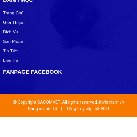
DANH MỤC
Trang Chủ
Giới Thiệu
Dịch Vụ
Sản Phẩm
Tin Tức
Liên Hệ
FANPAGE FACEBOOK
© Copyright SACOMVET. All rights reserved. tltvietnam.vn
Đang online: 10
|
Tổng truy cập: 630924