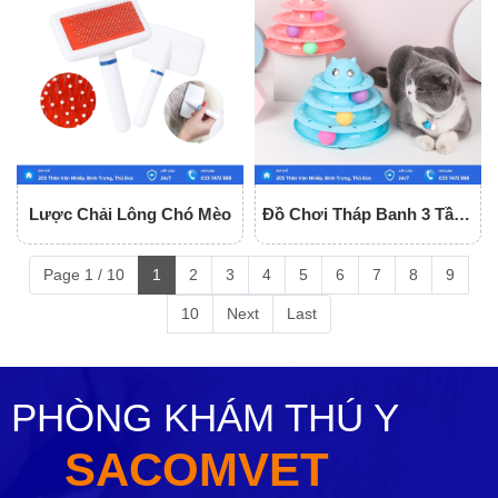
Lược Chải Lông Chó Mèo
Đồ Chơi Tháp Banh 3 Tầng
Cho Mèo
Page 1 / 10
1
2
3
4
5
6
7
8
9
10
Next
Last
PHÒNG KHÁM THÚ Y
SACOMVET