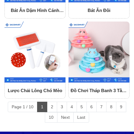
Bát Ăn Dặm Hình Cánh
Bát Ăn Đôi
Hoa Loại Nhỏ
Lược Chải Lông Chó Mèo
Đồ Chơi Tháp Banh 3 Tầng
Cho Mèo
Page 1 / 10
1
2
3
4
5
6
7
8
9
10
Next
Last