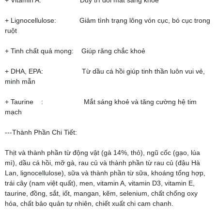
+ Vitamin A: Duy trì đôi mắt sáng khoẻ
+ Lignocellulose: Giảm tình trạng lông vón cục, bó cục trong
ruột
+ Tinh chất quả mọng: Giúp răng chắc khoẻ
+ DHA, EPA: Từ dầu cá hồi giúp tinh thần luôn vui vẻ,
minh mẫn
+ Taurine : Mắt sáng khoẻ và tăng cường hệ tim
mạch
---Thành Phần Chi Tiết:
Thịt và thành phần từ động vật (gà 14%, thỏ), ngũ cốc (gạo, lúa
mì), dầu cá hồi, mỡ gà, rau củ và thành phần từ rau củ (đậu Hà
Lan, lignocellulose), sữa và thành phần từ sữa, khoáng tổng hợp,
trái cây (nam việt quất), men, vitamin A, vitamin D3, vitamin E,
taurine, đồng, sắt, iốt, mangan, kẽm, selenium, chất chống oxy
hóa, chất bảo quản tự nhiên, chiết xuất chi cam chanh.