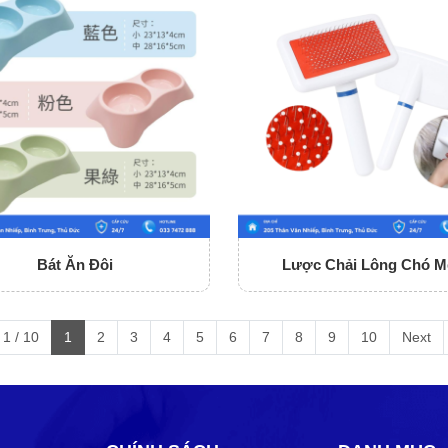
Bát Ăn Đôi
Lược Chải Lông Chó M
1 / 10
1
2
3
4
5
6
7
8
9
10
Next