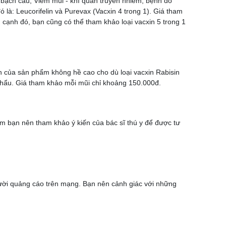
bạch cầu, Viêm mũi - khí quản truyền nhiễm, bệnh do
đó là: Leucorifelin và Purevax (Vacxin 4 trong 1). Giá tham
 cạnh đó, bạn cũng có thể tham khảo loại vacxin 5 trong 1
 của sản phẩm không hề cao cho dù loại vacxin Rabisin
khẩu. Giá tham khảo mỗi mũi chỉ khoảng 150.000đ.
iêm bạn nên tham khảo ý kiến của bác sĩ thú y để được tư
gười quảng cáo trên mạng. Bạn nên cảnh giác với những