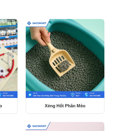
o
Xẻng Hốt Phân Mèo