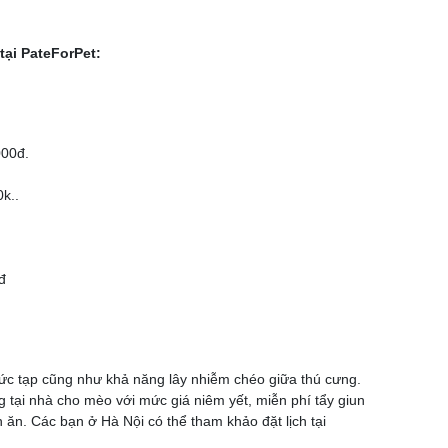
tại PateForPet:
000đ.
k..
đ
phức tạp cũng như khả năng lây nhiễm chéo giữa thú cưng.
 tại nhà cho mèo với mức giá niêm yết, miễn phí tẩy giun
ăn. Các bạn ở Hà Nội có thể tham khảo đặt lịch tại