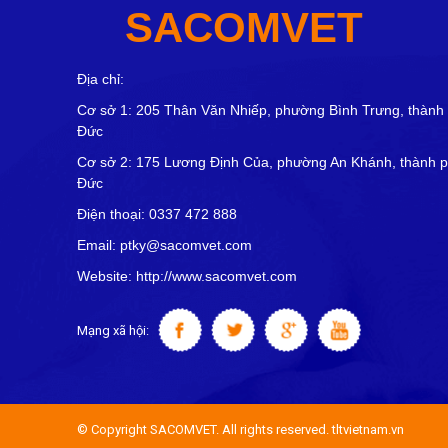
SACOMVET
Địa chỉ:
Cơ sở 1: 205 Thân Văn Nhiếp, phường Bình Trưng, thành
Đức
Cơ sở 2: 175 Lương Định Của, phường An Khánh, thành 
Đức
Điện thoại: 0337 472 888
Email: ptky@sacomvet.com
Website: http://www.sacomvet.com
Mạng xã hội:
© Copyright SACOMVET. All rights reserved. tltvietnam.vn