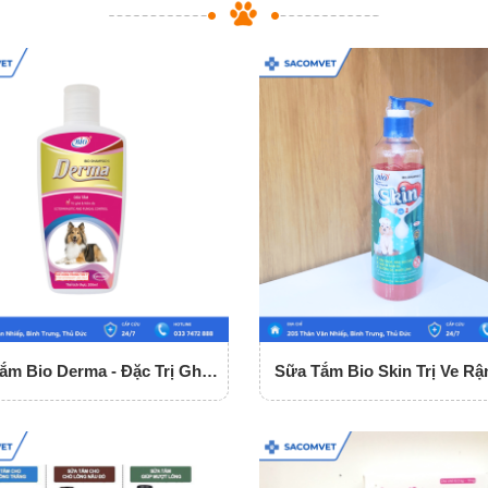
ắm Bio Derma - Đặc Trị Ghẻ
Sữa Tắm Bio Skin Trị Ve Rậ
Và Nấm Da
Nấm Cho Chó