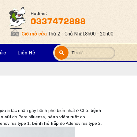
Hotline:
0337472888
Giờ mở cửa
Thứ 2 - Chủ Nhật:8h00 - 20h00
Tức
Liên Hệ
gừa 5 tác nhân gây bệnh phổ biến nhất ở Chó:
bệnh
o cũi
do Parainfluenza,
bệnh viêm ruột
do
enovirus type 1,
bệnh hô hấp
do Adenovirus type 2.