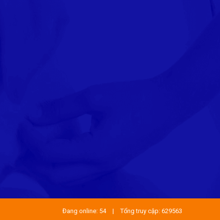
Đang online: 54
|
Tổng truy cập: 629563