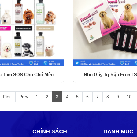
a Tắm SOS Cho Chó Mèo
Nhỏ Gáy Trị Rận Fronil 
First
Prev
1
2
3
4
5
6
7
8
9
10
CHÍNH SÁCH
DANH MỤC