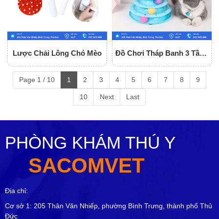
Lược Chải Lông Chó Mèo
Đồ Chơi Tháp Banh 3 Tầng
Cho Mèo
Page 1 / 10
1
2
3
4
5
6
7
8
9
10
Next
Last
PHÒNG KHÁM THÚ Y
SACOMVET
Địa chỉ:
Cơ sở 1: 205 Thân Văn Nhiếp, phường Bình Trưng, thành phố Thủ
Đức