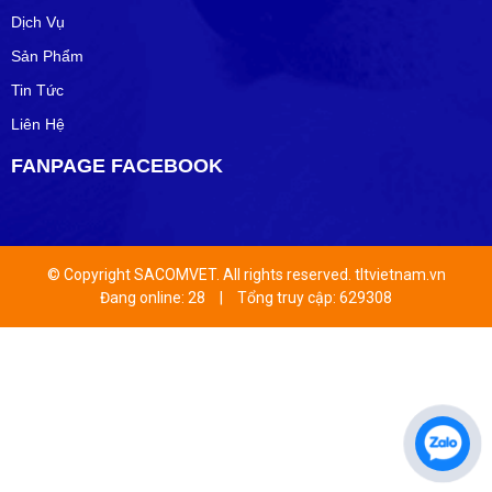
Dịch Vụ
Sản Phẩm
Tin Tức
Liên Hệ
FANPAGE FACEBOOK
© Copyright SACOMVET. All rights reserved. tltvietnam.vn
Đang online: 28
|
Tổng truy cập: 629308