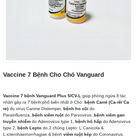
Vaccine 7 Bệnh Cho Chó Vanguard
Vaccine 7 bệnh Vanguard Plus 5/CV-L
giúp phòng ngừa 8 tác
nhân gây ra 7 bệnh phổ biến nhất ở Chó:
bệnh Carré (Ca-rê/ Ca
re)
do virus Canine Distemper,
bệnh ho cũi
do
Parainfluenza,
bệnh viêm ruột
do Parvovirus,
bệnh viêm gan
truyền nhiễm
do Adenovirus type 1,
bệnh hô hấp
do Adenovirus
type 2,
bệnh Lepto
do 2 chủng Lepto: L.Canicola &
L.icterohaemorrhagiae & bệnh
viêm ruột kép
do Coronavirus.