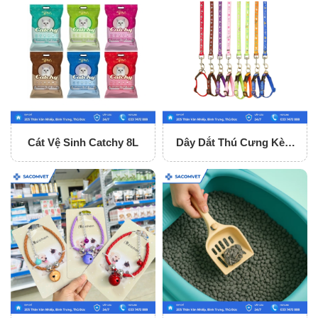
Cát Vệ Sinh Catchy 8L
Dây Dắt Thú Cưng Kèm
Vòng Cổ