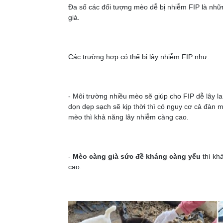
Đa số các đối tượng mèo dễ bị nhiễm FIP là n
già.
Các trường hợp có thể bị lây nhiễm FIP như:
- Môi trường nhiều mèo sẽ giúp cho FIP dễ lây l
dọn dẹp sạch sẽ kịp thời thì có nguy cơ cả đàn 
mèo thì khả năng lây nhiễm càng cao.
-
Mèo càng già sức đề kháng càng yếu
thì kh
cao.