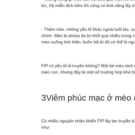
lúc, hệ miễn dịch kém thì cũng có khả năng lây n
- Thêm nữa, những yếu tố khác ngoài tuổi tác, s
chính. Mèo bị stress do bị nhốt quá nhiều trong
mèo xuống tinh thần, buồn bã từ đó có thể là ng
FIP có yếu tố di truyền không? Một bé mèo sinh
mèo con, nhưng đây là một số trường hợp khá h
3Viêm phúc mạc ở mèo (
Có nhiều nguyên nhân khiến FIP lây lan truyền
như: