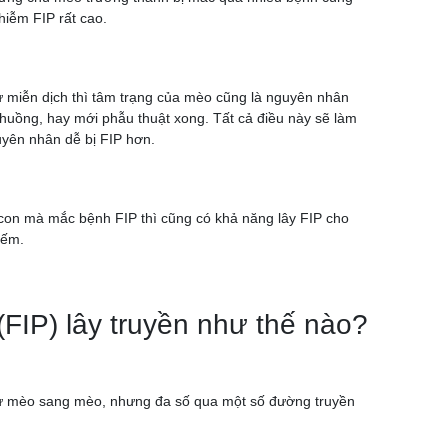
hiễm FIP rất cao.
ự miễn dịch thì tâm trạng của mèo cũng là nguyên nhân
 chuồng, hay mới phẫu thuật xong. Tất cả điều này sẽ làm
uyên nhân dễ bị FIP hơn.
 con mà mắc bệnh FIP thì cũng có khả năng lây FIP cho
iếm.
FIP) lây truyền như thế nào?
 từ mèo sang mèo, nhưng đa số qua một số đường truyền