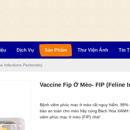
iệu
Dịch Vụ
Sản Phẩm
Thư Viện Ảnh
Tin 
 Infections Peritonitis)
Vaccine Fip Ở Mèo- FIP (Feline In
Bệnh viêm phúc mạc ở mèo rất nguy hiểm, 98% s
bảo an toàn cho mèo hãy cùng Bách Hóa XANH tì
viêm phúc mạc ở mèo (FIP) nhé!