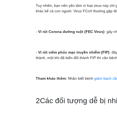
Tuy nhiên, bạn nên yên tâm vì loại virus này c
khác kể cả con người. Virus FCoV thường gặp đó
-
Vi rút Corona đường ruột (FEC Virus)
: gây n
-
Vi rút viêm phúc mạc truyền nhiễm (FIP)
: đâ
thành, một khi đã biến đổi thành FIP thì căn bệ
Tham khảo thêm:
Nhận biết bệnh
giảm bạch c
2Các đối tượng dễ bị nh