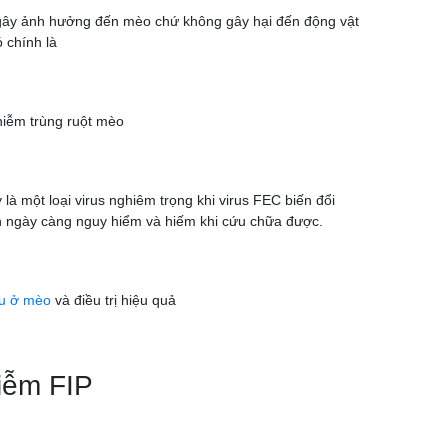
hỉ gây ảnh hưởng đến mèo chứ không gây hại đến động vật
 chính là
hiễm trùng ruột mèo
y là một loại virus nghiêm trọng khi virus FEC biến đổi
nh ngày càng nguy hiểm và hiếm khi cứu chữa được.
ầu ở mèo
và điều trị hiệu quả
iễm FIP