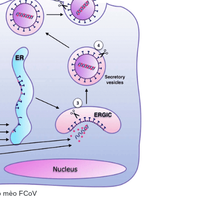
ho mèo FCoV