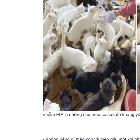
nhiễm FIP là những chú mèo có sức đề kháng y
- Không riêng gì mèo con và mèo già, một khi 