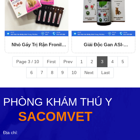
Nhỏ Gáy Trị Rận Fronil
Giải Độc Gan ASI-
Spot
LIVERVET
Page 3 / 10
First
Prev
1
2
3
4
5
6
7
8
9
10
Next
Last
PHÒNG KHÁM THÚ Y
SACOMVET
Địa chỉ: