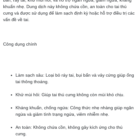
bẩn, ráy tai, khử mùi hôi, và hỗ trợ ngăn ngừa, giảm ngứa, kháng
khuẩn nhẹ. Dung dịch này không chứa cồn, an toàn cho tai thú
cưng và được sử dụng để làm sạch định kỳ hoặc hỗ trợ điều trị các
vấn đề về tai.
Công dụng chính
Làm sạch sâu: Loại bỏ ráy tai, bụi bẩn và vảy cứng giúp ống
tai thông thoáng.
Khử mùi hôi: Giúp tai thú cưng không còn mùi khó chịu.
Kháng khuẩn, chống ngứa: Công thức nhẹ nhàng giúp ngăn
ngừa và giảm tình trạng ngứa, viêm nhiễm nhẹ.
An toàn: Không chứa cồn, không gây kích ứng cho thú
cưng.