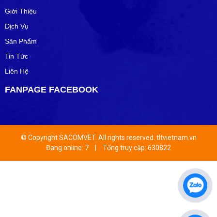
Giới Thiệu
Dịch Vụ
Sản Phẩm
Tin Tức
Liên Hệ
FANPAGE FACEBOOK
© Copyright SACOMVET. All rights reserved. tltvietnam.vn
Đang online: 7
|
Tổng truy cập: 630822