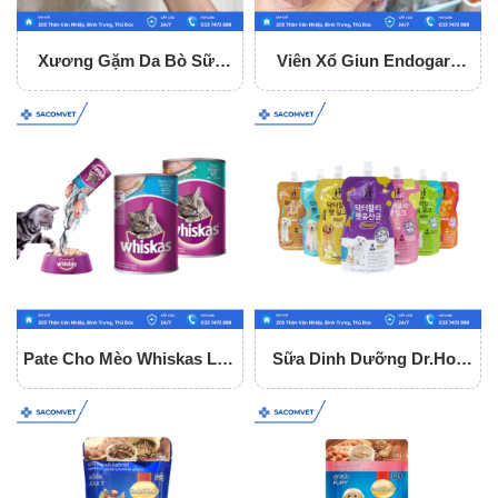
Xương Gặm Da Bò Sữa
Viên Xổ Giun Endogard
Fonti Gặm Sạch Răng Cho
Cho Chó (hộp 2 Viên)
Chó
Pate Cho Mèo Whiskas Lon
Sữa Dinh Dưỡng Dr.Holi
400g
Cho Chó Mèo