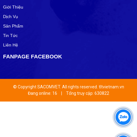
Giới Thiệu
Dịch Vụ
Sản Phẩm
Tin Tức
Liên Hệ
FANPAGE FACEBOOK
© Copyright SACOMVET. All rights reserved. tltvietnam.vn
Đang online: 16
|
Tổng truy cập: 630822