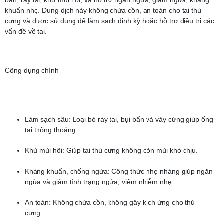
bẩn, ráy tai, khử mùi hôi, và hỗ trợ ngăn ngừa, giảm ngứa, kháng
khuẩn nhẹ. Dung dịch này không chứa cồn, an toàn cho tai thú
cưng và được sử dụng để làm sạch định kỳ hoặc hỗ trợ điều trị các
vấn đề về tai.
Công dụng chính
Làm sạch sâu: Loại bỏ ráy tai, bụi bẩn và vảy cứng giúp ống
tai thông thoáng.
Khử mùi hôi: Giúp tai thú cưng không còn mùi khó chịu.
Kháng khuẩn, chống ngứa: Công thức nhẹ nhàng giúp ngăn
ngừa và giảm tình trạng ngứa, viêm nhiễm nhẹ.
An toàn: Không chứa cồn, không gây kích ứng cho thú
cưng.