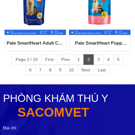
Pate SmartHeart Adult Cho
Pate SmartHeart Puppy
Chó
Cho Chó
Page 2 / 10
First
Prev
1
2
3
4
5
6
7
8
9
10
Next
Last
PHÒNG KHÁM THÚ Y
SACOMVET
Địa chỉ: