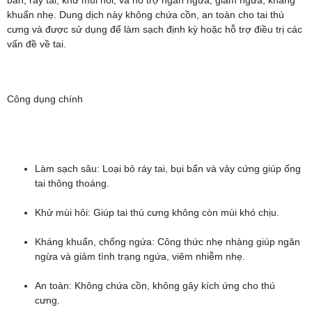
bẩn, ráy tai, khử mùi hôi, và hỗ trợ ngăn ngừa, giảm ngứa, kháng
khuẩn nhẹ. Dung dịch này không chứa cồn, an toàn cho tai thú
cưng và được sử dụng để làm sạch định kỳ hoặc hỗ trợ điều trị các
vấn đề về tai.
Công dụng chính
Làm sạch sâu: Loại bỏ ráy tai, bụi bẩn và vảy cứng giúp ống
tai thông thoáng.
Khử mùi hôi: Giúp tai thú cưng không còn mùi khó chịu.
Kháng khuẩn, chống ngứa: Công thức nhẹ nhàng giúp ngăn
ngừa và giảm tình trạng ngứa, viêm nhiễm nhẹ.
An toàn: Không chứa cồn, không gây kích ứng cho thú
cưng.