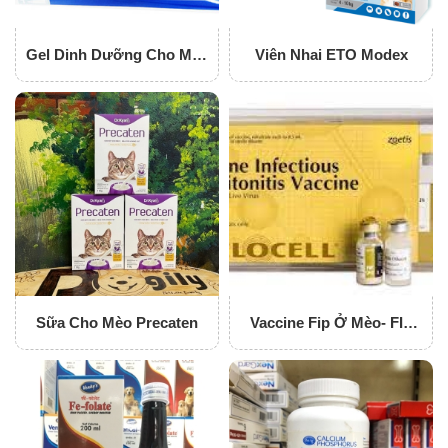
Gel Dinh Dưỡng Cho Mèo
Viên Nhai ETO Modex
Nutri-Plus Gel
Sữa Cho Mèo Precaten
Vaccine Fip Ở Mèo- FIP
(Feline Infections
Peritonitis)