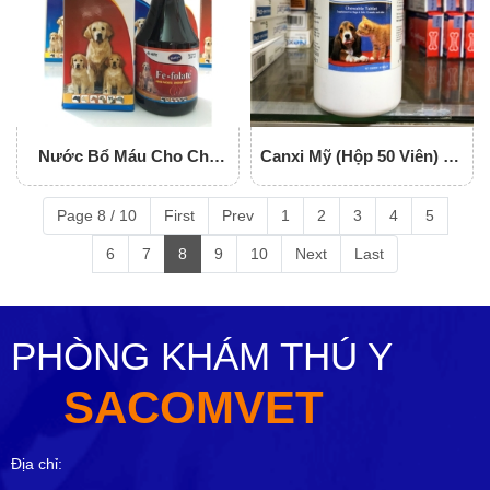
Nước Bổ Máu Cho Chó
Canxi Mỹ (Hộp 50 Viên) Bổ
Mèo FE-FOLATE
Sung Canxi Và Khoáng
Chất Thiết Yếu Cho Chó
Page 8 / 10
First
Prev
1
2
3
4
5
Mèo
6
7
8
9
10
Next
Last
PHÒNG KHÁM THÚ Y
SACOMVET
Địa chỉ: