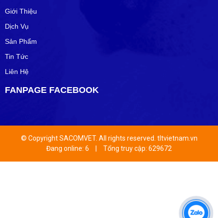
Giới Thiệu
Dịch Vụ
Sản Phẩm
Tin Tức
Liên Hệ
FANPAGE FACEBOOK
© Copyright SACOMVET. All rights reserved. tltvietnam.vn
Đang online: 6
|
Tổng truy cập: 629672