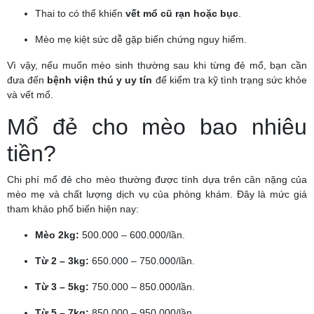
Thai to có thể khiến
vết mổ cũ rạn hoặc bục
.
Mèo mẹ kiệt sức dễ gặp biến chứng nguy hiểm.
Vì vậy, nếu muốn mèo sinh thường sau khi từng đẻ mổ, bạn cần
đưa đến
bệnh viện thú y uy tín
để kiểm tra kỹ tình trạng sức khỏe
và vết mổ.
Mổ đẻ cho mèo bao nhiêu
tiền?
Chi phí mổ đẻ cho mèo thường được tính dựa trên cân nặng của
mèo mẹ và chất lượng dịch vụ của phòng khám. Đây là mức giá
tham khảo phổ biến hiện nay:
Mèo 2kg:
500.000 – 600.000/lần.
Từ 2 – 3kg:
650.000 – 750.000/lần.
Từ 3 – 5kg:
750.000 – 850.000/lần.
Từ 5 – 7kg:
850.000 – 950.000/lần.