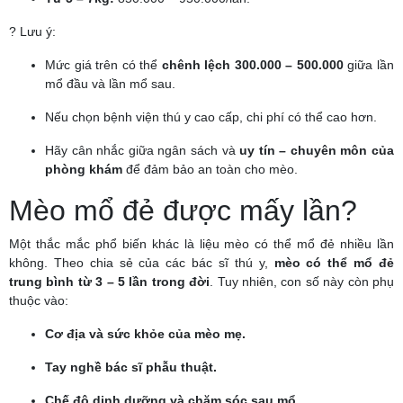
? Lưu ý:
Mức giá trên có thể
chênh lệch 300.000 – 500.000
giữa lần
mổ đầu và lần mổ sau.
Nếu chọn bệnh viện thú y cao cấp, chi phí có thể cao hơn.
Hãy cân nhắc giữa ngân sách và
uy tín – chuyên môn của
phòng khám
để đảm bảo an toàn cho mèo.
Mèo mổ đẻ được mấy lần?
Một thắc mắc phổ biến khác là liệu mèo có thể mổ đẻ nhiều lần
không. Theo chia sẻ của các bác sĩ thú y,
mèo có thể mổ đẻ
trung bình từ 3 – 5 lần trong đời
. Tuy nhiên, con số này còn phụ
thuộc vào:
Cơ địa và sức khỏe của mèo mẹ.
Tay nghề bác sĩ phẫu thuật.
Chế độ dinh dưỡng và chăm sóc sau mổ.