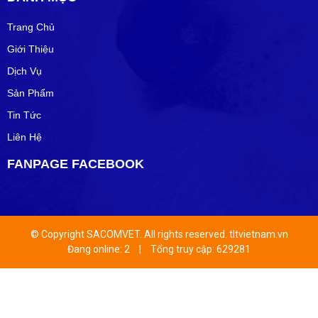
Trang Chủ
Giới Thiệu
Dịch Vụ
Sản Phẩm
Tin Tức
Liên Hệ
FANPAGE FACEBOOK
© Copyright SACOMVET. All rights reserved. tltvietnam.vn
Đang online: 2
|
Tổng truy cập: 629281