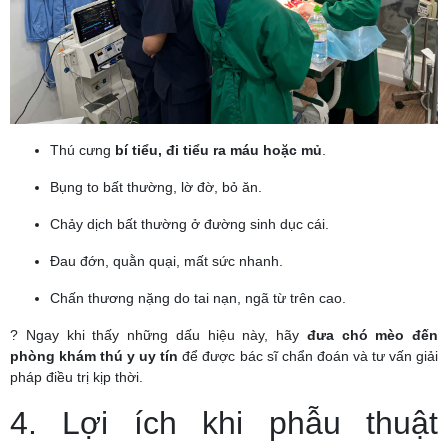
Thú cưng
bí tiểu, đi tiểu ra máu hoặc mủ
.
Bụng to bất thường, lờ đờ, bỏ ăn.
Chảy dịch bất thường ở đường sinh dục cái.
Đau đớn, quằn quại, mất sức nhanh.
Chấn thương nặng do tai nạn, ngã từ trên cao.
? Ngay khi thấy những dấu hiệu này, hãy
đưa chó mèo đến
phòng khám thú y uy tín
để được bác sĩ chẩn đoán và tư vấn giải
pháp điều trị kịp thời.
4. Lợi ích khi phẫu thuật