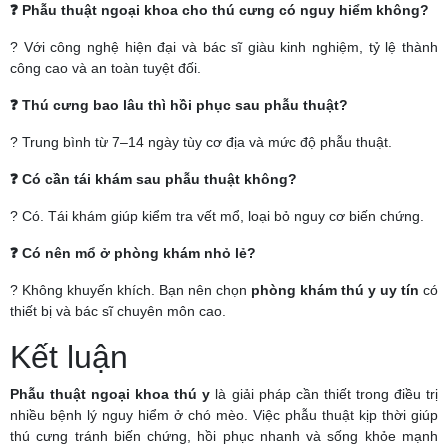
❓ Phẫu thuật ngoại khoa cho thú cưng có nguy hiểm không?
? Với công nghệ hiện đại và bác sĩ giàu kinh nghiệm, tỷ lệ thành
công cao và an toàn tuyệt đối.
❓ Thú cưng bao lâu thì hồi phục sau phẫu thuật?
? Trung bình từ 7–14 ngày tùy cơ địa và mức độ phẫu thuật.
❓ Có cần tái khám sau phẫu thuật không?
? Có. Tái khám giúp kiểm tra vết mổ, loại bỏ nguy cơ biến chứng.
❓ Có nên mổ ở phòng khám nhỏ lẻ?
? Không khuyến khích. Bạn nên chọn
phòng khám thú y uy tín
có
thiết bị và bác sĩ chuyên môn cao.
Kết luận
Phẫu thuật ngoại khoa thú y
là giải pháp cần thiết trong điều trị
nhiều bệnh lý nguy hiểm ở chó mèo. Việc phẫu thuật kịp thời giúp
thú cưng tránh biến chứng, hồi phục nhanh và sống khỏe mạnh