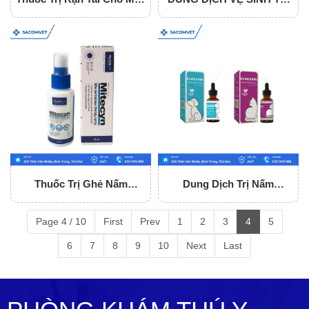
Oridermyl Tuýp 10gr
BIOLINE Ear Care 50ml
Cho Chó Mèo
Thuốc Trị Ghẻ Nấm
Dung Dịch Trị Nấm
Mitecyn 50ml
Flucasol 5ml
Page 4 / 10
First
Prev
1
2
3
4
5
6
7
8
9
10
Next
Last