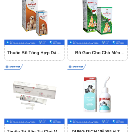
Thuốc Bổ Tổng Hợp Dành
Bổ Gan Cho Chó Mèo
Cho Chó Mèo Pet Spark
Ventrilliv Pet
Thuốc Trị Rận Tai Chó Mèo
DUNG DỊCH VỆ SINH TAI