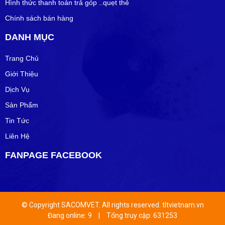
Hình thức thanh toán trả góp ..quẹt thẻ
Chính sách bán hàng
DANH MỤC
Trang Chủ
Giới Thiệu
Dịch Vụ
Sản Phẩm
Tin Tức
Liên Hệ
FANPAGE FACEBOOK
© Copyright SACOMVET. All rights reserved. tltvietnam.vn
Đang online: 9
|
Tổng truy cập: 631253