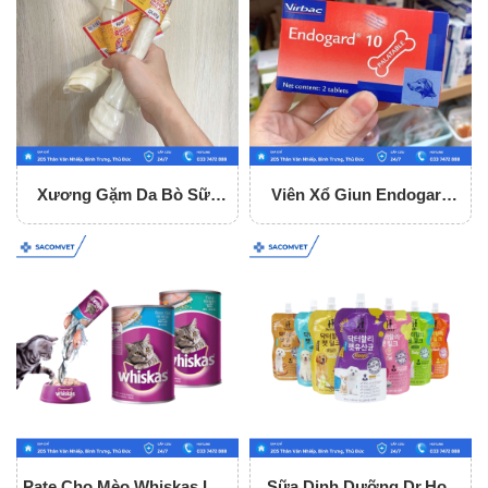
Xương Gặm Da Bò Sữa
Viên Xổ Giun Endogard
Fonti Gặm Sạch Răng Cho
Cho Chó (hộp 2 Viên)
Chó
Pate Cho Mèo Whiskas Lon
Sữa Dinh Dưỡng Dr.Holi