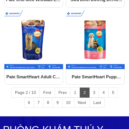
400g
Cho Chó Mèo
Pate SmartHeart Adult Cho
Pate SmartHeart Puppy
Chó
Cho Chó
Page 2 / 10
First
Prev
1
2
3
4
5
6
7
8
9
10
Next
Last