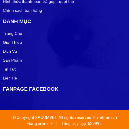
Hình thức thanh toán trả góp ..quẹt thẻ
Chính sách bán hàng
DANH MỤC
Trang Chủ
Giới Thiệu
Dịch Vụ
Sản Phẩm
Tin Tức
Liên Hệ
FANPAGE FACEBOOK
© Copyright SACOMVET. All rights reserved. tltvietnam.vn
Đang online: 8
|
Tổng truy cập: 629992