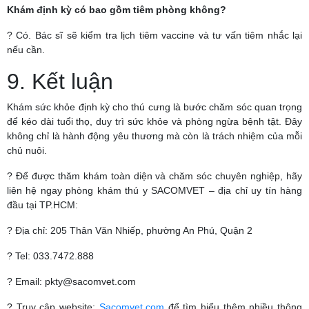
Khám định kỳ có bao gồm tiêm phòng không?
? Có. Bác sĩ sẽ kiểm tra lịch tiêm vaccine và tư vấn tiêm nhắc lại
nếu cần.
9. Kết luận
Khám sức khỏe định kỳ cho thú cưng là bước chăm sóc quan trọng
để kéo dài tuổi thọ, duy trì sức khỏe và phòng ngừa bệnh tật. Đây
không chỉ là hành động yêu thương mà còn là trách nhiệm của mỗi
chủ nuôi.
? Để được thăm khám toàn diện và chăm sóc chuyên nghiệp, hãy
liên hệ ngay phòng khám thú y SACOMVET – địa chỉ uy tín hàng
đầu tại TP.HCM:
? Địa chỉ: 205 Thân Văn Nhiếp, phường An Phú, Quận 2
? Tel: 033.7472.888
? Email: pkty@sacomvet.com
? Truy cập website:
Sacomvet.com
để tìm hiểu thêm nhiều thông