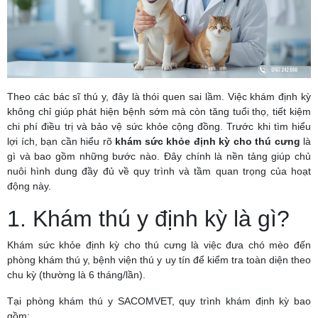
Theo các bác sĩ thú y, đây là thói quen sai lầm. Việc khám định kỳ
không chỉ giúp phát hiện bệnh sớm mà còn tăng tuổi thọ, tiết kiệm
chi phí điều trị và bảo vệ sức khỏe cộng đồng. Trước khi tìm hiểu
lợi ích, bạn cần hiểu rõ
khám sức khỏe định kỳ cho thú cưng
là
gì và bao gồm những bước nào. Đây chính là nền tảng giúp chủ
nuôi hình dung đầy đủ về quy trình và tầm quan trọng của hoạt
động này.
1. Khám thú y định kỳ là gì?
Khám sức khỏe định kỳ cho thú cưng là việc đưa chó mèo đến
phòng khám thú y, bệnh viện thú y uy tín để kiểm tra toàn diện theo
chu kỳ (thường là 6 tháng/lần).
Tại phòng khám thú y SACOMVET, quy trình khám định kỳ bao
gồm: