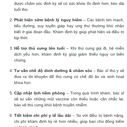
được chăm sóc định kỳ sẽ có sức khỏe ổn định hơn, kéo dài
tuổi thọ.
Phát hiện sớm bệnh lý nguy hiểm
– Các bệnh tim mạch,
tiểu đường, suy tuyến giáp hay ung thư thường khó nhận
biết ở giai đoạn đầu. Khám định kỳ giúp phát hiện và điều trị
kịp thời.
Hỗ trợ thú cưng lớn tuổi
– Khi thú cưng già đi, hệ miễn
dịch yếu hơn, khám định kỳ giúp giảm thiểu nguy cơ biến
chứng.
Tư vấn chế độ dinh dưỡng & chăm sóc
– Bác sĩ thú y sẽ
đưa ra lời khuyên để thú cưng có chế độ ăn và sinh hoạt
khoa học.
Cập nhật lịch tiêm phòng
– Trong quá trình khám, bác sĩ
sẽ tư vấn những mũi vaccine còn thiếu hoặc cần nhắc lại,
bảo vệ thú cưng khỏi bệnh truyền nhiễm.
Tiết kiệm chi phí y tế lâu dài
– So với điều trị bệnh nặng,
chi phí khám định kỳ rẻ hơn nhiều, giúp bạn chủ động kiểm