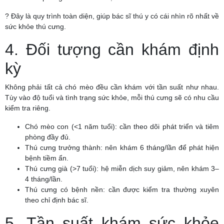
? Đây là quy trình toàn diện, giúp bác sĩ thú y có cái nhìn rõ nhất về
sức khỏe thú cưng.
4. Đối tượng cần khám định
kỳ
Không phải tất cả chó mèo đều cần khám với tần suất như nhau.
Tùy vào độ tuổi và tình trạng sức khỏe, mỗi thú cưng sẽ có nhu cầu
kiểm tra riêng.
Chó mèo con (<1 năm tuổi): cần theo dõi phát triển và tiêm
phòng đầy đủ.
Thú cưng trưởng thành: nên khám 6 tháng/lần để phát hiện
bệnh tiềm ẩn.
Thú cưng già (>7 tuổi): hệ miễn dịch suy giảm, nên khám 3–
4 tháng/lần.
Thú cưng có bệnh nền: cần được kiểm tra thường xuyên
theo chỉ định bác sĩ.
5. Tần suất khám sức khỏe