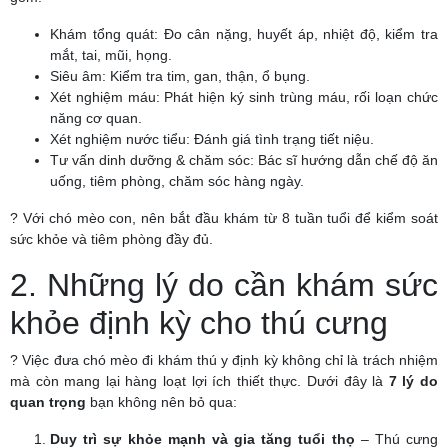
Khám tổng quát: Đo cân nặng, huyết áp, nhiệt độ, kiểm tra
mắt, tai, mũi, họng.
Siêu âm: Kiểm tra tim, gan, thận, ổ bụng.
Xét nghiệm máu: Phát hiện ký sinh trùng máu, rối loạn chức
năng cơ quan.
Xét nghiệm nước tiểu: Đánh giá tình trạng tiết niệu.
Tư vấn dinh dưỡng & chăm sóc: Bác sĩ hướng dẫn chế độ ăn
uống, tiêm phòng, chăm sóc hàng ngày.
? Với chó mèo con, nên bắt đầu khám từ 8 tuần tuổi để kiểm soát
sức khỏe và tiêm phòng đầy đủ.
2. Những lý do cần khám sức
khỏe định kỳ cho thú cưng
? Việc đưa chó mèo đi khám thú y định kỳ không chỉ là trách nhiệm
mà còn mang lại hàng loạt lợi ích thiết thực. Dưới đây là
7 lý do
quan trọng
bạn không nên bỏ qua:
Duy trì sự khỏe mạnh và gia tăng tuổi thọ
– Thú cưng