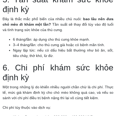
định kỳ
Đây là thắc mắc phổ biến của nhiều chủ nuôi:
bao lâu nên đưa
chó mèo đi khám một lần?
Tần suất sẽ thay đổi tùy vào độ tuổi
và tình trạng sức khỏe của thú cưng.
6 tháng/lần: áp dụng cho thú cưng khỏe mạnh.
3–4 tháng/lần: cho thú cưng già hoặc có bệnh mãn tính.
Ngay lập tức: nếu có dấu hiệu bất thường như bỏ ăn, sốt,
tiêu chảy, thở khó, lừ đừ.
6. Chi phí khám sức khỏe
định kỳ
Một trong những lý do khiến nhiều người chần chừ là chi phí. Thực
tế, mức giá khám định kỳ cho chó mèo không quá cao, và nếu so
sánh với chi phí điều trị bệnh nặng thì lại vô cùng tiết kiệm.
Chi phí tùy thuộc vào dịch vụ: