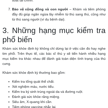
soát tài chính.
Bảo vệ cộng đồng và con người
– Khám và tiêm phòng
đầy đủ giúp ngăn ngừa lây nhiễm từ thú sang thú, cũng như
từ thú sang người (ví dụ bệnh dại).
3. Những hạng mục kiểm tra
phổ biến
Khám sức khỏe định kỳ không chỉ dừng lại ở việc cân đo hay nghe
tim phổi. Trên thực tế, các bác sĩ thú y sẽ tiến hành nhiều hạng
mục kiểm tra khác nhau để đánh giá toàn diện tình trạng của thú
cưng.
Khám sức khỏe định kỳ thường bao gồm:
Kiểm tra tổng quát thể chất.
Xét nghiệm máu, nước tiểu.
Kiểm tra ký sinh trùng ngoài da và đường ruột.
Đánh giá sức khỏe răng miệng.
Siêu âm, X-quang khi cần.
Tiêm phòng vaccine nhắc lại.