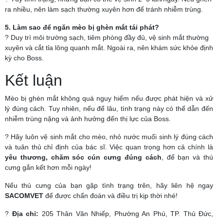
ra nhiều, nên làm sạch thường xuyên hơn để tránh nhiễm trùng.
5. Làm sao để ngăn mèo bị ghèn mắt tái phát?
? Duy trì môi trường sạch, tiêm phòng đầy đủ, vệ sinh mắt thường
xuyên và cắt tỉa lông quanh mắt. Ngoài ra, nên khám sức khỏe định
kỳ cho Boss.
Kết luận
Mèo bị ghèn mắt không quá nguy hiểm nếu được phát hiện và xử
lý đúng cách. Tuy nhiên, nếu để lâu, tình trạng này có thể dẫn đến
nhiễm trùng nặng và ảnh hưởng đến thị lực của Boss.
? Hãy luôn vệ sinh mắt cho mèo, nhỏ nước muối sinh lý đúng cách
và tuân thủ chỉ định của bác sĩ. Việc quan trọng hơn cả chính là
yêu thương, chăm sóc cún cưng đúng cách
, để bạn và thú
cưng gắn kết hơn mỗi ngày!
Nếu thú cưng của bạn gặp tình trạng trên, hãy liên hệ ngay
SACOMVET
để được chẩn đoán và điều trị kịp thời nhé!
?
Địa chỉ:
205 Thân Văn Nhiếp, Phường An Phú, TP. Thủ Đức,