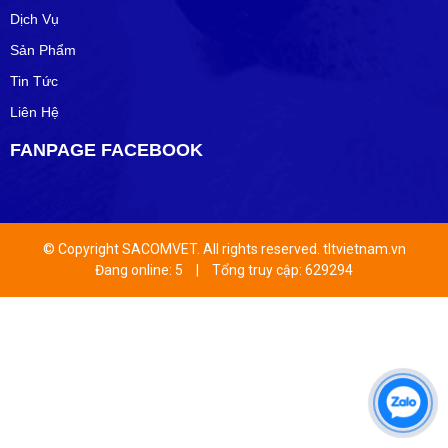
Dịch Vụ
Sản Phẩm
Tin Tức
Liên Hệ
FANPAGE FACEBOOK
© Copyright SACOMVET. All rights reserved. tltvietnam.vn
Đang online: 5
|
Tổng truy cập: 629294