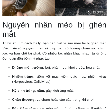
Nguyên nhân mèo bị ghèn
mắt
Trước khi tìm cách xử lý, bạn cần biết vì sao mèo lại bị ghèn mắt.
Việc hiểu rõ nguyên nhân sẽ giúp bạn có hướng chăm sóc chính
xác và hạn chế tái phát. Có nhiều tác nhân khác nhau, từ dị ứng
đơn giản đến bệnh lý phức tạp.
Dị ứng môi trường:
bụi, phấn hoa, khói thuốc, hóa chất.
Nhiễm trùng:
viêm kết mạc, viêm giác mạc, nhiễm virus
(Herpesvirus, Calicivirus).
Ký sinh trùng, nấm:
gây kích ứng mắt.
Chấn thương:
va chạm hoặc cào cấu trong khi chơi.
Đặc điểm bẩm sinh:
mèo mặt ngắn (như Persian, Exotic) dễ