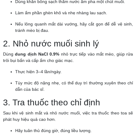
Dùng khăn bông sạch thấm nước ấm pha một chút muối.
Làm ẩm phần ghèn khô và nhẹ nhàng lau sạch.
Nếu lông quanh mắt dài vướng, hãy cắt gọn để dễ vệ sinh,
tránh mèo bị đau.
2. Nhỏ nước muối sinh lý
Dùng
dung dịch NaCl 0.9%
nhỏ trực tiếp vào mắt mèo, giúp rửa
trôi bụi bẩn và cấp ẩm cho giác mạc.
Thực hiện 3–4 lần/ngày.
Tùy mức độ nặng nhẹ, có thể duy trì thường xuyên theo chỉ
dẫn của bác sĩ.
3. Tra thuốc theo chỉ định
Sau khi vệ sinh mắt và nhỏ nước muối, việc tra thuốc theo toa sẽ
phát huy hiệu quả cao hơn.
Hãy tuân thủ đúng giờ, đúng liều lượng.