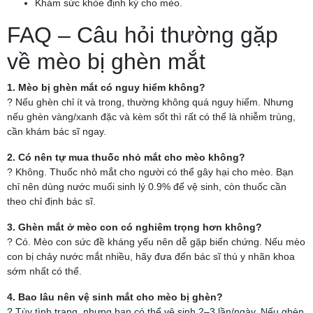
Khám sức khỏe định kỳ cho mèo.
FAQ – Câu hỏi thường gặp
về mèo bị ghèn mắt
1. Mèo bị ghèn mắt có nguy hiểm không?
? Nếu ghèn chỉ ít và trong, thường không quá nguy hiểm. Nhưng
nếu ghèn vàng/xanh đặc và kèm sốt thì rất có thể là nhiễm trùng,
cần khám bác sĩ ngay.
2. Có nên tự mua thuốc nhỏ mắt cho mèo không?
? Không. Thuốc nhỏ mắt cho người có thể gây hại cho mèo. Bạn
chỉ nên dùng nước muối sinh lý 0.9% để vệ sinh, còn thuốc cần
theo chỉ định bác sĩ.
3. Ghèn mắt ở mèo con có nghiêm trọng hơn không?
? Có. Mèo con sức đề kháng yếu nên dễ gặp biến chứng. Nếu mèo
con bị chảy nước mắt nhiều, hãy đưa đến bác sĩ thú y nhãn khoa
sớm nhất có thể.
4. Bao lâu nên vệ sinh mắt cho mèo bị ghèn?
? Tùy tình trạng, nhưng bạn có thể vệ sinh 2–3 lần/ngày. Nếu ghèn