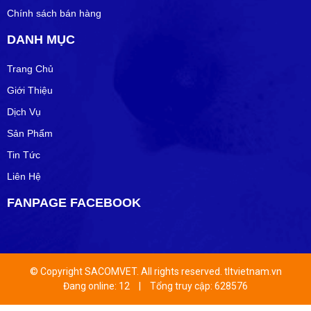
Chính sách bán hàng
DANH MỤC
Trang Chủ
Giới Thiệu
Dịch Vụ
Sản Phẩm
Tin Tức
Liên Hệ
FANPAGE FACEBOOK
© Copyright SACOMVET. All rights reserved. tltvietnam.vn
Đang online: 12
|
Tổng truy cập: 628576