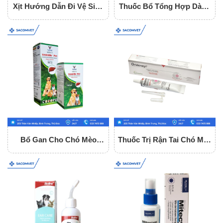
Xịt Hướng Dẫn Đi Vệ Sinh
Thuốc Bổ Tổng Hợp Dành
Cho Chó Bioline
Cho Chó Mèo Pet Spark
Bổ Gan Cho Chó Mèo
Thuốc Trị Rận Tai Chó Mèo
Ventrilliv Pet
Oridermyl Tuýp 10gr