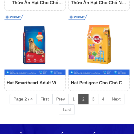
Thức Ăn Hạt Cho Chó
Thức Ăn Hạt Cho Chó Nhỏ
Trưởng Thành Tony Dog
Dog Mania Puppy
Adult
Hạt Smartheart Adult Vị Bò
Hạt Pedigree Cho Chó Con
Cho Chó Trưởng Thành
Vị Gà, Trứng Và Sữa
Page 2 / 4
First
Prev
1
2
3
4
Next
Last