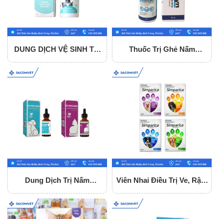
DUNG DỊCH VỆ SINH TAI
Thuốc Trị Ghẻ Nấm
BIOLINE Ear Care 50ml
Mitecyn 50ml
Cho Chó Mèo
Dung Dịch Trị Nấm
Viên Nhai Điều Trị Ve, Rận,
Flucasol 5ml
Ghẻ Cho Chó Simparica