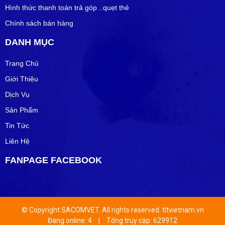
Hình thức thanh toán trả góp ..quẹt thẻ
Chính sách bán hàng
DANH MỤC
Trang Chủ
Giới Thiệu
Dịch Vụ
Sản Phẩm
Tin Tức
Liên Hệ
FANPAGE FACEBOOK
© Copyright SACOMVET. All rights reserved. tltvietnam.vn
Đang online: 4
|
Tổng truy cập: 629912