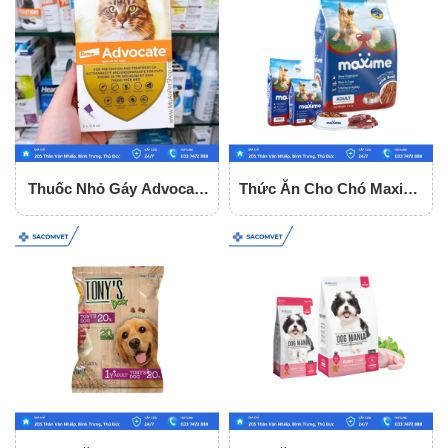
Thuốc Nhỏ Gáy Advocate
Thức Ăn Cho Chó Maxime
Trị Nội - Ngoại Kí Sinh Cho
Vị Bò - Dùng Cho Mọi Lứa
Mèo
Tuổi Gói 1.5Kg