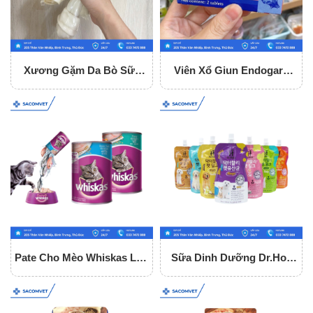
Xương Gặm Da Bò Sữa
Viên Xổ Giun Endogard
Fonti Gặm Sạch Răng Cho
Cho Chó (hộp 2 Viên)
Chó
Pate Cho Mèo Whiskas Lon
Sữa Dinh Dưỡng Dr.Holi
400g
Cho Chó Mèo