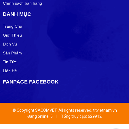
Chính sách bán hàng
DANH MỤC
Trang Chủ
Giới Thiệu
Dịch Vụ
Sản Phẩm
Tin Tức
Liên Hệ
FANPAGE FACEBOOK
© Copyright SACOMVET. All rights reserved. tltvietnam.vn
Đang online: 5
|
Tổng truy cập: 629912