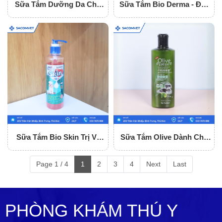
Sữa Tắm Dưỡng Da Cho
Sữa Tắm Bio Derma - Đặc
Chó Mèo Bio Lovely Pets
Trị Ghẻ Và Nấm Da
Sữa Tắm Bio Skin Trị Ve
Sữa Tắm Olive Dành Cho
Rận, Ghẻ, Nấm Cho Chó
Chó Mèo
Page 1 / 4
1
2
3
4
Next
Last
PHÒNG KHÁM THÚ Y