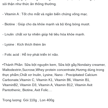
sỏi thận như thức ăn thông thường.
- Vitamin A : Tốt cho mắt và ngăn biến chứng võng mạc.
- Biotine : Giúp cho da khỏe mạnh và bộ lông bóng mượt.
- Lnulin :chất xơ tự nhiên giúp hệ tiêu hóa khỏe mạnh.
- Lysine : Kích thích thèm ăn
- Folic acid : Hỗ trợ phát triển trí não.
•Thành Phần: Sữa bột nguyên kem, Sữa bột gầy,Nondairy creamer,
Maltodextrin,Sucrose,Whey protein concentrate,Hương dùng trong
thực phẩm,Chất xơ Inulin, Lysine, Nano - Precipitated Calcium
Carbonate,Vitamin C, Vitamin K1, Vitamin B6, Vitamin B1,
VitaminB2, Vitamin D3, Vitamin A, Vitamin B12, Vitamin Axit
Pantothenic, Biotine, Axit Folic....
Trọng lượng: Gói 110g , Lon 400g