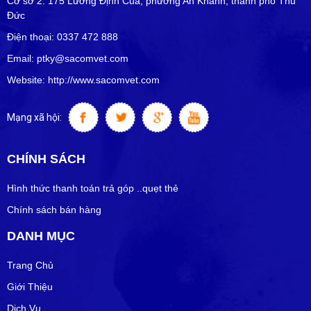
Cơ sở 2: 175 Lương Định Của, phường An Khánh, thành phố Thủ
Đức
Điện thoại: 0337 472 888
Email: ptky@sacomvet.com
Website: http://www.sacomvet.com
Mạng xã hội:
CHÍNH SÁCH
Hình thức thanh toán trả góp ..quẹt thẻ
Chính sách bán hàng
DANH MỤC
Trang Chủ
Giới Thiệu
Dịch Vụ