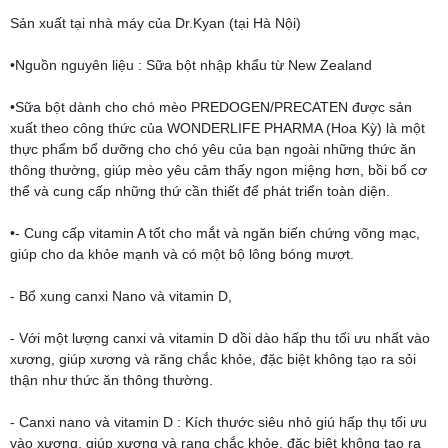
Sản xuất tại nhà máy của Dr.Kyan (tại Hà Nội)
•Nguồn nguyên liệu : Sữa bột nhập khẩu từ New Zealand
•Sữa bột dành cho chó mèo PREDOGEN/PRECATEN được sản
xuất theo công thức của WONDERLIFE PHARMA (Hoa Kỳ) là một
thực phẩm bổ dưỡng cho chó yêu của bạn ngoài những thức ăn
thông thường, giúp mèo yêu cảm thấy ngon miệng hơn, bồi bổ cơ
thể và cung cấp những thứ cần thiết để phát triển toàn diện.
•- Cung cấp vitamin A tốt cho mắt và ngăn biến chứng võng mạc,
giúp cho da khỏe mạnh và có một bộ lông bóng mượt.
- Bổ xung canxi Nano và vitamin D,
- Với một lượng canxi và vitamin D dồi dào hấp thu tối ưu nhất vào
xương, giúp xương và răng chắc khỏe, đặc biệt không tạo ra sỏi
thận như thức ăn thông thường.
- Canxi nano và vitamin D : Kích thước siêu nhỏ giú hấp thụ tối ưu
vào xương, giúp xương và rang chắc khỏe, đặc biệt không tạo ra