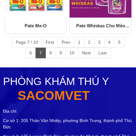
Pate Me-O
Pate Whiskas Cho Mèo
Con
Page 7 / 10
First
Prev
1
2
3
4
5
6
7
8
9
10
Next
Last
PHÒNG KHÁM THÚ Y
SACOMVET
Địa chỉ:
Cơ sở 1: 205 Thân Văn Nhiếp, phường Bình Trưng, thành phố Thủ
Đức