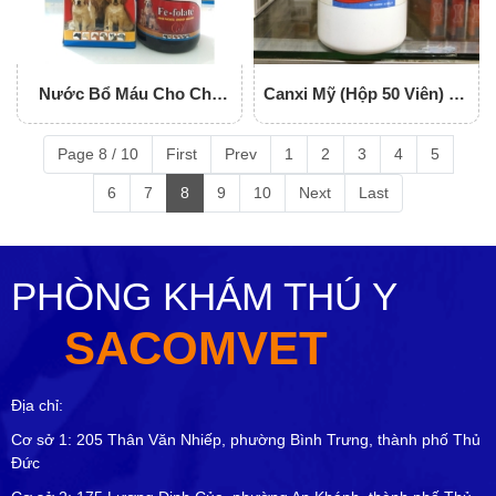
Nước Bổ Máu Cho Chó
Canxi Mỹ (Hộp 50 Viên) Bổ
Mèo FE-FOLATE
Sung Canxi Và Khoáng
Chất Thiết Yếu Cho Chó
Page 8 / 10
First
Prev
1
2
3
4
5
Mèo
6
7
8
9
10
Next
Last
PHÒNG KHÁM THÚ Y
SACOMVET
Địa chỉ:
Cơ sở 1: 205 Thân Văn Nhiếp, phường Bình Trưng, thành phố Thủ
Đức