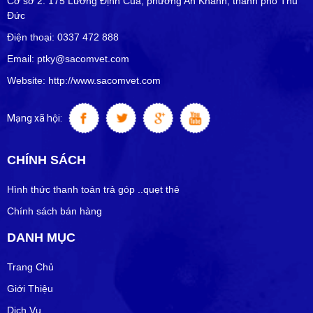
Cơ sở 2: 175 Lương Định Của, phường An Khánh, thành phố Thủ
Đức
Điện thoại: 0337 472 888
Email: ptky@sacomvet.com
Website: http://www.sacomvet.com
Mạng xã hội:
CHÍNH SÁCH
Hình thức thanh toán trả góp ..quẹt thẻ
Chính sách bán hàng
DANH MỤC
Trang Chủ
Giới Thiệu
Dịch Vụ