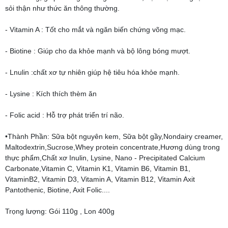
sỏi thận như thức ăn thông thường.
- Vitamin A : Tốt cho mắt và ngăn biến chứng võng mạc.
- Biotine : Giúp cho da khỏe mạnh và bộ lông bóng mượt.
- Lnulin :chất xơ tự nhiên giúp hệ tiêu hóa khỏe mạnh.
- Lysine : Kích thích thèm ăn
- Folic acid : Hỗ trợ phát triển trí não.
•Thành Phần: Sữa bột nguyên kem, Sữa bột gầy,Nondairy creamer,
Maltodextrin,Sucrose,Whey protein concentrate,Hương dùng trong
thực phẩm,Chất xơ Inulin, Lysine, Nano - Precipitated Calcium
Carbonate,Vitamin C, Vitamin K1, Vitamin B6, Vitamin B1,
VitaminB2, Vitamin D3, Vitamin A, Vitamin B12, Vitamin Axit
Pantothenic, Biotine, Axit Folic....
Trọng lượng: Gói 110g , Lon 400g