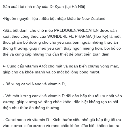
Sản xuất tại nhà máy của Dr.Kyan (tại Hà Nội)
•Nguồn nguyên liệu : Sữa bột nhập khẩu từ New Zealand
•Sữa bột dành cho chó mèo PREDOGEN/PRECATEN được sản
xuất theo công thức của WONDERLIFE PHARMA (Hoa Kỳ) là một
thực phẩm bổ dưỡng cho chó yêu của bạn ngoài những thức ăn
thông thường, giúp mèo yêu cảm thấy ngon miệng hơn, bồi bổ cơ
thể và cung cấp những thứ cần thiết để phát triển toàn diện.
•- Cung cấp vitamin A tốt cho mắt và ngăn biến chứng võng mạc,
giúp cho da khỏe mạnh và có một bộ lông bóng mượt.
- Bổ xung canxi Nano và vitamin D,
- Với một lượng canxi và vitamin D dồi dào hấp thu tối ưu nhất vào
xương, giúp xương và răng chắc khỏe, đặc biệt không tạo ra sỏi
thận như thức ăn thông thường.
- Canxi nano và vitamin D : Kích thước siêu nhỏ giú hấp thụ tối ưu
vào xương, giúp xương và rang chắc khỏe, đặc biệt không tạo ra