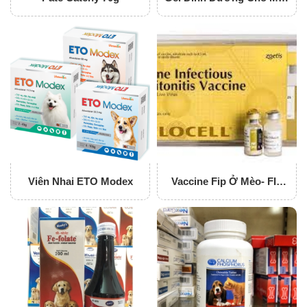
Nutri-Plus Gel
Viên Nhai ETO Modex
Vaccine Fip Ở Mèo- FIP
(Feline Infections
Peritonitis)