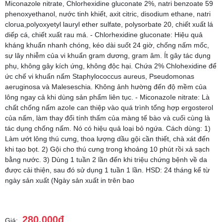
Miconazole nitrate, Chlorhexidine gluconate 2%, natri benzoate 59
phenoxyethanol, nước tinh khiết, axit citric, disodium ethane, natri
clorua,polyoxyetyl ​​lauryl ether sulfate, polysorbate 20, chiết xuất lá
diếp cá, chiết xuất rau má. - Chlorhexidine gluconate: Hiệu quả
kháng khuẩn nhanh chóng, kéo dài suốt 24 giờ, chống nấm mốc,
sự lây nhiễm của vi khuẩn gram dương, gram âm. Ít gây tác dụng
phụ, không gây kích ứng, không độc hại. Chứa 2% Chlohexidine để
ức chế vi khuẩn nấm Staphylococcus aureus, Pseudomonas
aeruginosa và Maleseschia. Không ảnh hường đến độ mềm của
lông ngay cả khi dùng sản phẩm liên tục. - MiconazoIe nitrate: Là
chất chống nấm azoIe can thiệp vào quá trình tổng hợp ergosterol
của nấm, làm thay đổi tính thấm của màng tế bào và cuối cùng là
tác dụng chống nấm. Nó có hiệu quả loại bỏ ngứa. Cách dùng: 1)
Làm ướt lông thú cưng, thoa lượng dầu gội cần thiết, chà xát đến
khi tạo bọt. 2) Gội cho thú cưng trong khoảng 10 phút rồi xả sạch
bằng nước. 3) Dùng 1 tuần 2 lần đến khi triệu chứng bệnh về da
được cải thiện, sau đó sử dụng 1 tuần 1 lần. HSD: 24 tháng kể từ
ngày sản xuất (Ngày sản xuất in trên bao
280.000đ
Giá: