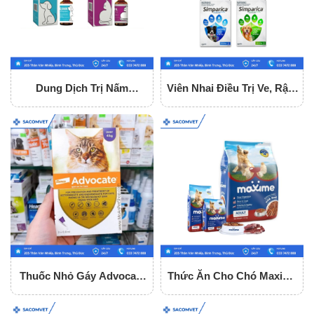
Dung Dịch Trị Nấm
Viên Nhai Điều Trị Ve, Rận,
Flucasol 5ml
Ghẻ Cho Chó Simparica
Thuốc Nhỏ Gáy Advocate
Thức Ăn Cho Chó Maxime
Trị Nội - Ngoại Kí Sinh Cho
Vị Bò - Dùng Cho Mọi Lứa
Mèo
Tuổi Gói 1.5Kg