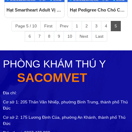
Hạt Smartheart Adult Vị Bò
Hạt Pedigree Cho Chó Con
Cho Chó Trưởng Thành
Vị Gà, Trứng Và Sữa
Page 5 / 10
First
Prev
1
2
3
4
5
6
7
8
9
10
Next
Last
PHÒNG KHÁM THÚ Y
SACOMVET
Địa chỉ:
Cơ sở 1: 205 Thân Văn Nhiếp, phường Bình Trưng, thành phố Thủ
Đức
Cơ sở 2: 175 Lương Định Của, phường An Khánh, thành phố Thủ
Đức