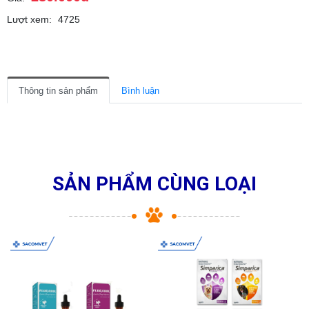
Lượt xem:
4725
Thông tin sản phẩm
Bình luận
SẢN PHẨM CÙNG LOẠI