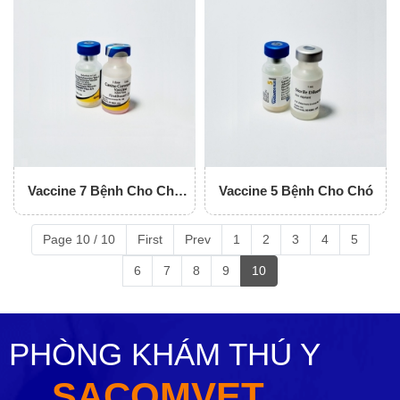
Vaccine 7 Bệnh Cho Chó
Vaccine 5 Bệnh Cho Chó
Vanguard
Page 10 / 10
First
Prev
1
2
3
4
5
6
7
8
9
10
PHÒNG KHÁM THÚ Y
SACOMVET