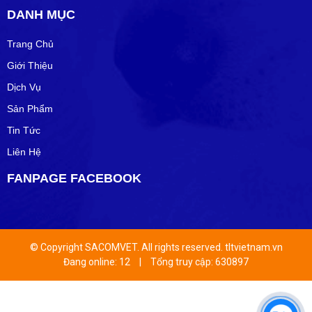
DANH MỤC
Trang Chủ
Giới Thiệu
Dịch Vụ
Sản Phẩm
Tin Tức
Liên Hệ
FANPAGE FACEBOOK
© Copyright SACOMVET. All rights reserved. tltvietnam.vn
Đang online: 12
|
Tổng truy cập: 630897