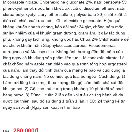
Miconazole nitrate, Chlorhexidine gluconate 2%, natri benzoate 59
phenoxyethanol, nước tinh khiết, axit citric, disodium ethane, natri
clorua,polyoxyetyl ​​lauryl ether sulfate, polysorbate 20, chiết xuất lá
diếp cá, chiết xuất rau má. - Chlorhexidine gluconate: Hiệu quả
kháng khuẩn nhanh chóng, kéo dài suốt 24 giờ, chống nấm mốc,
sự lây nhiễm của vi khuẩn gram dương, gram âm. Ít gây tác dụng
phụ, không gây kích ứng, không độc hại. Chứa 2% Chlohexidine để
ức chế vi khuẩn nấm Staphylococcus aureus, Pseudomonas
aeruginosa và Maleseschia. Không ảnh hường đến độ mềm của
lông ngay cả khi dùng sản phẩm liên tục. - MiconazoIe nitrate: Là
chất chống nấm azoIe can thiệp vào quá trình tổng hợp ergosterol
của nấm, làm thay đổi tính thấm của màng tế bào và cuối cùng là
tác dụng chống nấm. Nó có hiệu quả loại bỏ ngứa. Cách dùng: 1)
Làm ướt lông thú cưng, thoa lượng dầu gội cần thiết, chà xát đến
khi tạo bọt. 2) Gội cho thú cưng trong khoảng 10 phút rồi xả sạch
bằng nước. 3) Dùng 1 tuần 2 lần đến khi triệu chứng bệnh về da
được cải thiện, sau đó sử dụng 1 tuần 1 lần. HSD: 24 tháng kể từ
ngày sản xuất (Ngày sản xuất in trên bao
280.000đ
Giá: