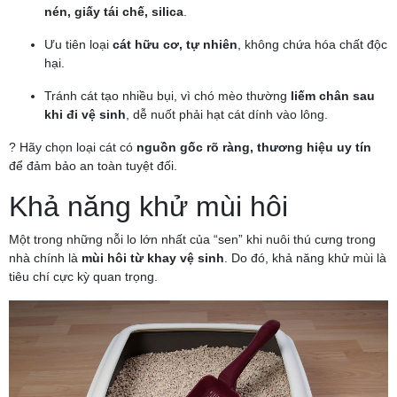
nén, giấy tái chế, silica
.
Ưu tiên loại
cát hữu cơ, tự nhiên
, không chứa hóa chất độc
hại.
Tránh cát tạo nhiều bụi, vì chó mèo thường
liếm chân sau
khi đi vệ sinh
, dễ nuốt phải hạt cát dính vào lông.
? Hãy chọn loại cát có
nguồn gốc rõ ràng, thương hiệu uy tín
để đảm bảo an toàn tuyệt đối.
Khả năng khử mùi hôi
Một trong những nỗi lo lớn nhất của “sen” khi nuôi thú cưng trong
nhà chính là
mùi hôi từ khay vệ sinh
. Do đó, khả năng khử mùi là
tiêu chí cực kỳ quan trọng.