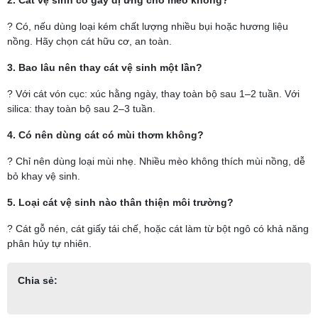
? Có, nếu dùng loại kém chất lượng nhiều bụi hoặc hương liệu
nồng. Hãy chọn cát hữu cơ, an toàn.
3. Bao lâu nên thay cát vệ sinh một lần?
? Với cát vón cục: xúc hằng ngày, thay toàn bộ sau 1–2 tuần. Với
silica: thay toàn bộ sau 2–3 tuần.
4. Có nên dùng cát có mùi thơm không?
? Chỉ nên dùng loại mùi nhẹ. Nhiều mèo không thích mùi nồng, dễ
bỏ khay vệ sinh.
5. Loại cát vệ sinh nào thân thiện môi trường?
? Cát gỗ nén, cát giấy tái chế, hoặc cát làm từ bột ngô có khả năng
phân hủy tự nhiên.
Chia sẻ: