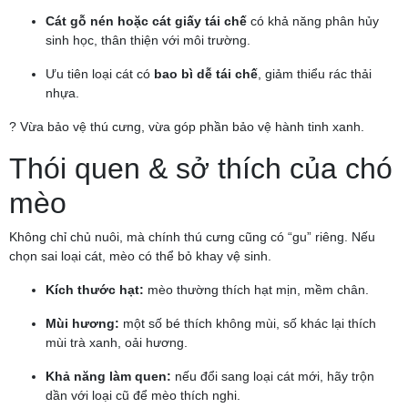
Cát gỗ nén hoặc cát giấy tái chế
có khả năng phân hủy
sinh học, thân thiện với môi trường.
Ưu tiên loại cát có
bao bì dễ tái chế
, giảm thiểu rác thải
nhựa.
? Vừa bảo vệ thú cưng, vừa góp phần bảo vệ hành tinh xanh.
Thói quen & sở thích của chó
mèo
Không chỉ chủ nuôi, mà chính thú cưng cũng có “gu” riêng. Nếu
chọn sai loại cát, mèo có thể bỏ khay vệ sinh.
Kích thước hạt:
mèo thường thích hạt mịn, mềm chân.
Mùi hương:
một số bé thích không mùi, số khác lại thích
mùi trà xanh, oải hương.
Khả năng làm quen:
nếu đổi sang loại cát mới, hãy trộn
dần với loại cũ để mèo thích nghi.