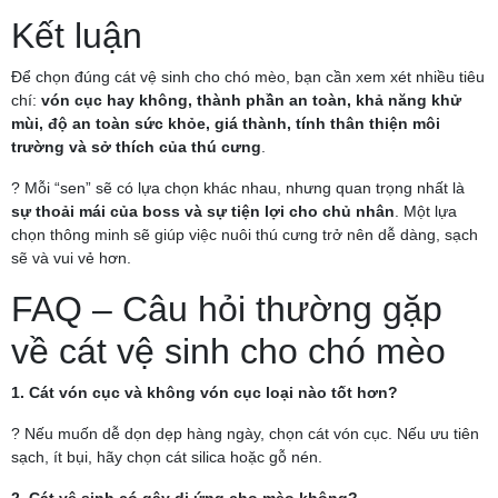
Kết luận
Để chọn đúng cát vệ sinh cho chó mèo, bạn cần xem xét nhiều tiêu
chí:
vón cục hay không, thành phần an toàn, khả năng khử
mùi, độ an toàn sức khỏe, giá thành, tính thân thiện môi
trường và sở thích của thú cưng
.
? Mỗi “sen” sẽ có lựa chọn khác nhau, nhưng quan trọng nhất là
sự thoải mái của boss và sự tiện lợi cho chủ nhân
. Một lựa
chọn thông minh sẽ giúp việc nuôi thú cưng trở nên dễ dàng, sạch
sẽ và vui vẻ hơn.
FAQ – Câu hỏi thường gặp
về cát vệ sinh cho chó mèo
1. Cát vón cục và không vón cục loại nào tốt hơn?
? Nếu muốn dễ dọn dẹp hàng ngày, chọn cát vón cục. Nếu ưu tiên
sạch, ít bụi, hãy chọn cát silica hoặc gỗ nén.
2. Cát vệ sinh có gây dị ứng cho mèo không?