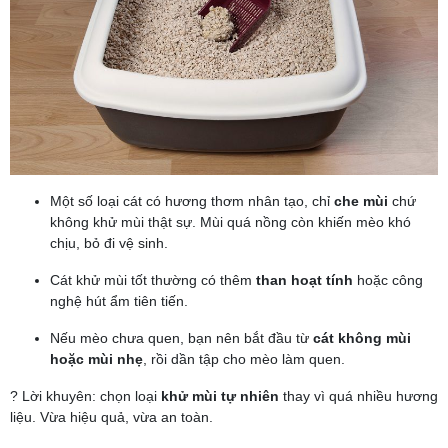
Một số loại cát có hương thơm nhân tạo, chỉ
che mùi
chứ
không khử mùi thật sự. Mùi quá nồng còn khiến mèo khó
chịu, bỏ đi vệ sinh.
Cát khử mùi tốt thường có thêm
than hoạt tính
hoặc công
nghệ hút ẩm tiên tiến.
Nếu mèo chưa quen, bạn nên bắt đầu từ
cát không mùi
hoặc mùi nhẹ
, rồi dần tập cho mèo làm quen.
? Lời khuyên: chọn loại
khử mùi tự nhiên
thay vì quá nhiều hương
liệu. Vừa hiệu quả, vừa an toàn.