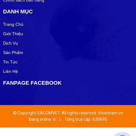
DANH MỤC
Trang Chủ
Giới Thiệu
Dịch Vụ
Sản Phẩm
Tin Tức
Liên Hệ
FANPAGE FACEBOOK
© Copyright SACOMVET. All rights reserved. tltvietnam.vn
Đang online: 6
|
Tổng truy cập: 630695