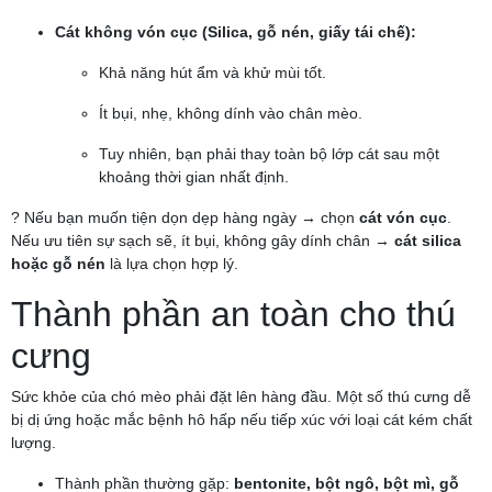
Cát không vón cục (Silica, gỗ nén, giấy tái chế):
Khả năng hút ẩm và khử mùi tốt.
Ít bụi, nhẹ, không dính vào chân mèo.
Tuy nhiên, bạn phải thay toàn bộ lớp cát sau một
khoảng thời gian nhất định.
? Nếu bạn muốn tiện dọn dẹp hàng ngày → chọn
cát vón cục
.
Nếu ưu tiên sự sạch sẽ, ít bụi, không gây dính chân →
cát silica
hoặc gỗ nén
là lựa chọn hợp lý.
Thành phần an toàn cho thú
cưng
Sức khỏe của chó mèo phải đặt lên hàng đầu. Một số thú cưng dễ
bị dị ứng hoặc mắc bệnh hô hấp nếu tiếp xúc với loại cát kém chất
lượng.
Thành phần thường gặp:
bentonite, bột ngô, bột mì, gỗ