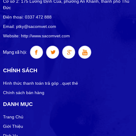
Cơ sở 2: 175 Lương Định Của, phường An Khánh, thành phố Thủ
Đức
Điện thoại: 0337 472 888
Email: ptky@sacomvet.com
Website: http://www.sacomvet.com
Mạng xã hội:
CHÍNH SÁCH
Hình thức thanh toán trả góp ..quẹt thẻ
Chính sách bán hàng
DANH MỤC
Trang Chủ
Giới Thiệu
Dịch Vụ