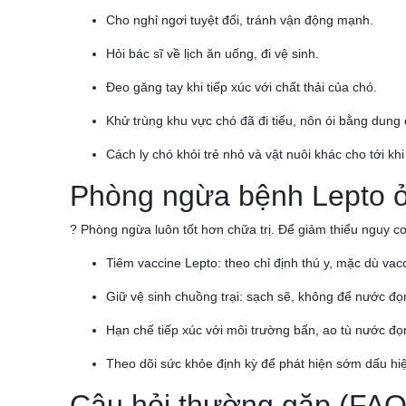
Cho nghỉ ngơi tuyệt đối, tránh vận động mạnh.
Hỏi bác sĩ về lịch ăn uống, đi vệ sinh.
Đeo găng tay khi tiếp xúc với chất thải của chó.
Khử trùng khu vực chó đã đi tiểu, nôn ói bằng dung d
Cách ly chó khỏi trẻ nhỏ và vật nuôi khác cho tới khi
Phòng ngừa bệnh Lepto 
? Phòng ngừa luôn tốt hơn chữa trị. Để giảm thiểu nguy c
Tiêm vaccine Lepto: theo chỉ định thú y, mặc dù 
Giữ vệ sinh chuồng trại: sạch sẽ, không để nước đọ
Hạn chế tiếp xúc với môi trường bẩn, ao tù nước đọ
Theo dõi sức khỏe định kỳ để phát hiện sớm dấu hi
Câu hỏi thường gặp (FAQ