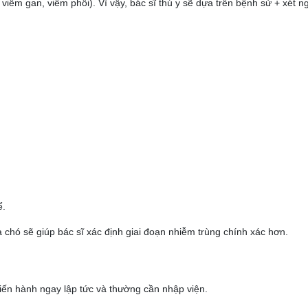
iêm gan, viêm phổi). Vì vậy, bác sĩ thú y sẽ dựa trên bệnh sử + xét n
ể.
a chó sẽ giúp bác sĩ xác định giai đoạn nhiễm trùng chính xác hơn.
tiến hành ngay lập tức và thường cần nhập viện.