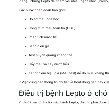
? Triệu chứng Lepto dễ nhầm với nhiều bệnh khác (Parvo, v
Các bước chẩn đoán bao gồm:
Hồ sơ máu hóa học.
Công thức máu toàn bộ (CBC).
Phân tích nước tiểu.
Bảng điện giải.
Test huỳnh quang kháng thể.
Cấy máu và cấy nước tiểu.
Xét nghiệm hiệu giá (MAT test) để đo mức kháng th
? Việc cung cấp thông tin chi tiết về hoạt động gần đây củ
Điều trị bệnh Lepto ở chó
? Khi đã xác định chó mắc bệnh Lepto, điều trị phải được 