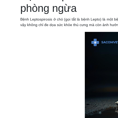
phòng ngừa
Bệnh Leptospirosis ở chó (gọi tắt là bệnh Lepto) là một b
vậy không chỉ đe dọa sức khỏe thú cưng mà còn ảnh hưởng