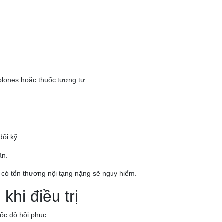
olones hoặc thuốc tương tự.
õi kỹ.
ận.
có tổn thương nội tạng nặng sẽ nguy hiểm.
khi điều trị
tốc độ hồi phục.