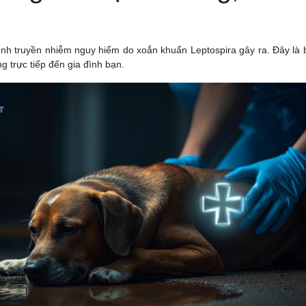
ệnh truyền nhiễm nguy hiểm do xoắn khuẩn Leptospira gây ra. Đây là b
 trực tiếp đến gia đình bạn.