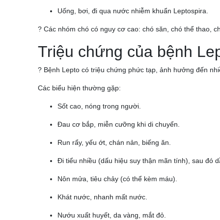
Uống, bơi, đi qua nước nhiễm khuẩn Leptospira.
? Các nhóm chó có nguy cơ cao: chó săn, chó thể thao, chó
Triệu chứng của bệnh Le
? Bệnh Lepto có triệu chứng phức tạp, ảnh hưởng đến nhiề
Các biểu hiện thường gặp:
Sốt cao, nóng trong người.
Đau cơ bắp, miễn cưỡng khi di chuyển.
Run rẩy, yếu ớt, chán nản, biếng ăn.
Đi tiểu nhiều (dấu hiệu suy thận mãn tính), sau đó 
Nôn mửa, tiêu chảy (có thể kèm máu).
Khát nước, nhanh mất nước.
Nướu xuất huyết, da vàng, mắt đỏ.