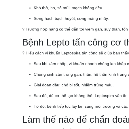
Khó thở, ho, sổ mũi, mạch không đều.
Sưng hạch bạch huyết, sưng màng nhầy.
? Trường hợp nặng có thể dẫn tới viêm gan, suy thận, tổn
Bệnh Lepto tấn công cơ t
? Hiểu cách vi khuẩn Leptospira tấn công sẽ giúp bạn thấ
Sau khi xâm nhập, vi khuẩn nhanh chóng lan khắp c
Chúng sinh sản trong gan, thận, hệ thần kinh trung 
Giai đoạn đầu: chó bị sốt, nhiễm trùng máu.
Sau đó, dù cơ thể tạo kháng thể, Leptospira vẫn ẩn 
Từ đó, bệnh tiếp tục lây lan sang môi trường và các
Làm thế nào để chẩn đoá