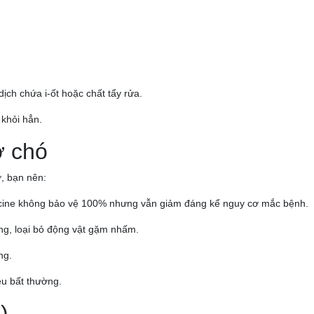
ịch chứa i-ốt hoặc chất tẩy rửa.
 khỏi hẳn.
ở chó
ơ, bạn nên:
vaccine không bảo vệ 100% nhưng vẫn giảm đáng kể nguy cơ mắc bệnh.
ng, loại bỏ động vật gặm nhấm.
ng.
ệu bất thường.
)