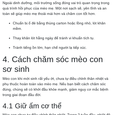
Ngoài dinh dưỡng, môi trường sống đóng vai trò quan trọng trong
quá trình hồi phục của mèo mẹ. Một nơi sạch sẽ, yên tĩnh và an
toàn sẽ giúp mèo mẹ thoải mái hơn và chăm con tốt hơn.
Chuẩn bị ổ đẻ bằng thùng carton hoặc lồng nhỏ, lót khăn
mềm.
Thay khăn lót hằng ngày để tránh vi khuẩn tích tụ.
Tránh tiếng ồn lớn, hạn chế người lạ tiếp xúc.
4. Cách chăm sóc mèo con
sơ sinh
Mèo con khi mới sinh rất yếu ớt, chưa tự điều chỉnh thân nhiệt và
phụ thuộc hoàn toàn vào mèo mẹ. Nếu bạn biết cách chăm sóc
đúng, chúng sẽ có khởi đầu khỏe mạnh, giảm nguy cơ mắc bệnh
trong giai đoạn đầu đời.
4.1 Giữ ấm cơ thể
Mèo con chưa tự điều chỉnh thân nhiệt. Trong 2 tuần đầu, nhiệt độ