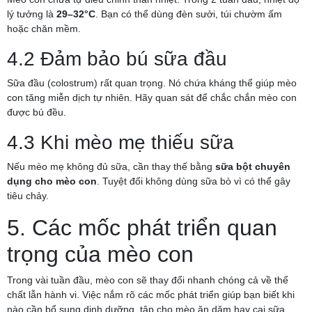
lý tưởng là
29–32°C
. Bạn có thể dùng đèn sưởi, túi chườm ấm
hoặc chăn mềm.
4.2 Đảm bảo bú sữa đầu
Sữa đầu (colostrum) rất quan trọng. Nó chứa kháng thể giúp mèo
con tăng miễn dịch tự nhiên. Hãy quan sát để chắc chắn mèo con
được bú đều.
4.3 Khi mèo mẹ thiếu sữa
Nếu mèo mẹ không đủ sữa, cần thay thế bằng
sữa bột chuyên
dụng cho mèo con
. Tuyệt đối không dùng sữa bò vì có thể gây
tiêu chảy.
5. Các mốc phát triển quan
trọng của mèo con
Trong vài tuần đầu, mèo con sẽ thay đổi nhanh chóng cả về thể
chất lẫn hành vi. Việc nắm rõ các mốc phát triển giúp bạn biết khi
nào cần bổ sung dinh dưỡng, tập cho mèo ăn dặm hay cai sữa