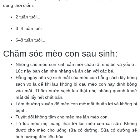
đúng thời điểm.
2 tuần tuổi...
3–4 tuần tuổi...
6–8 tuần tuổi...
Chăm sóc mèo con sau sinh:
Những chú mèo con xinh xắn mới chào rất nhỏ bé và yếu ớt.
Lúc này bạn cần nhẹ nhàng và ân cần với các bé.
Hằng ngày nên vệ sinh mắt của mèo con bằng cách lấy bông
sạch vo lạ để khi lau không bị đau mèo con hay dính bông
vào mắt. Thấm nước sạch lau thật nhẹ nhàng quanh khoé
mắt để lấy hết chất bẩn.
Làm thường xuyên để mèo con mở mắt thuận lợi và không bị
bệnh.
Tuyệt đối không tắm cho mèo mẹ lẫn mèo con.
Từ lúc mèo mẹ mang thai tới lúc mèo con cai sữa. Không
được cho mèo cho uống sữa có đường. Sữa có đường sẽ
ảnh hưởng đến tiêu hóa .