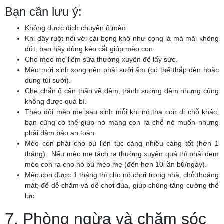
Bạn cần lưu ý:
Không được dịch chuyển ổ mèo.
Khi dây ruột nối với cái bọng khô như cọng lá mà mãi không
dứt, bạn hãy dùng kéo cắt giúp mèo con.
Cho mèo mẹ liếm sữa thường xuyên để lấy sức.
Mèo mới sinh xong nên phải sưởi ấm (có thể thắp đèn hoặc
dùng túi sưởi).
Che chắn ổ cẩn thận về đêm, tránh sương đêm nhưng cũng
không được quá bí.
Theo dõi mèo mẹ sau sinh mỗi khi nó tha con đi chỗ khác;
bạn cũng có thể giúp nó mang con ra chỗ nó muốn nhưng
phải đảm bảo an toàn.
Mèo con phải cho bú liên tục càng nhiều càng tốt (hơn 1
tháng). Nếu mèo mẹ tách ra thường xuyên quá thì phải đem
mèo con ra cho nó bú mèo mẹ (đến hơn 10 lần bú/ngày).
Mèo con được 1 tháng thì cho nó chơi trong nhà, chỗ thoáng
mát; để dễ chăm và dễ chơi đùa, giúp chúng tăng cường thể
lực.
7. Phòng ngừa và chăm sóc