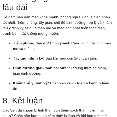
lâu dài
Để đảm bảo đàn mèo khỏe mạnh, phòng ngừa luôn là biện pháp
tốt nhất. Tiêm phòng, tẩy giun, chế độ dinh dưỡng hợp lý và khám
thú y định kỳ sẽ giúp mèo mẹ và mèo con phát triển toàn diện,
tránh bệnh tật không mong muốn.
Tiêm phòng đầy đủ:
Phòng bệnh Care, cúm, dại cho mèo
mẹ và mèo con.
Tẩy giun định kỳ:
Sau khi mèo con 2–3 tuần tuổi.
Dinh dưỡng giai đoạn cai sữa:
Sử dụng thức ăn mềm,
giàu dinh dưỡng.
Khám thú y định kỳ:
Phát hiện và xử lý sớm bệnh lý tiềm
ẩn.
8. Kết luận
Các Sen đã chuẩn bị tinh thần đón thêm cách thành viên mới
chưa? Chắc hẳn bạn đang cảm thấy lo lắng và hồi hộp đợi chờ