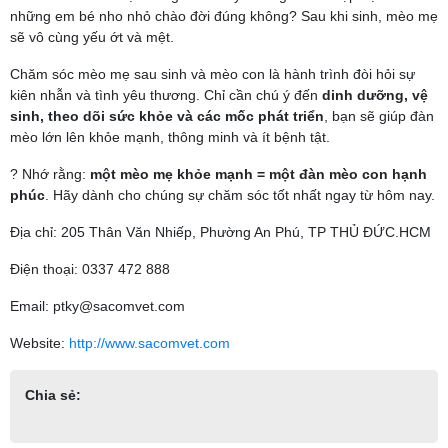
những em bé nho nhỏ chào đời đúng không? Sau khi sinh, mèo mẹ
sẽ vô cùng yếu ớt và mệt.
Chăm sóc mèo mẹ sau sinh và mèo con là hành trình đòi hỏi sự
kiên nhẫn và tình yêu thương. Chỉ cần chú ý đến
dinh dưỡng, vệ
sinh, theo dõi sức khỏe và các mốc phát triển
, bạn sẽ giúp đàn
mèo lớn lên khỏe mạnh, thông minh và ít bệnh tật.
? Nhớ rằng:
một mèo mẹ khỏe mạnh = một đàn mèo con hạnh
phúc
. Hãy dành cho chúng sự chăm sóc tốt nhất ngay từ hôm nay.
Địa chỉ: 205 Thân Văn Nhiếp, Phường An Phú, TP THỦ ĐỨC.HCM
Điện thoại: 0337 472 888
Email: ptky@sacomvet.com
Website:
http://www.sacomvet.com
Chia sẻ: