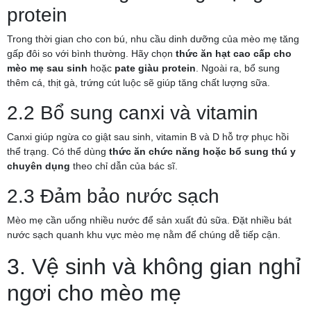
protein
Trong thời gian cho con bú, nhu cầu dinh dưỡng của mèo mẹ tăng
gấp đôi so với bình thường. Hãy chọn
thức ăn hạt cao cấp cho
mèo mẹ sau sinh
hoặc
pate giàu protein
. Ngoài ra, bổ sung
thêm cá, thịt gà, trứng cút luộc sẽ giúp tăng chất lượng sữa.
2.2 Bổ sung canxi và vitamin
Canxi giúp ngừa co giật sau sinh, vitamin B và D hỗ trợ phục hồi
thể trạng. Có thể dùng
thức ăn chức năng hoặc bổ sung thú y
chuyên dụng
theo chỉ dẫn của bác sĩ.
2.3 Đảm bảo nước sạch
Mèo mẹ cần uống nhiều nước để sản xuất đủ sữa. Đặt nhiều bát
nước sạch quanh khu vực mèo mẹ nằm để chúng dễ tiếp cận.
3. Vệ sinh và không gian nghỉ
ngơi cho mèo mẹ