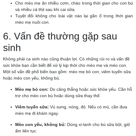
Cho mèo mẹ ăn nhiều cơm, cháo trong thời gian cho con bú
và nhiều cá thịt sau khi cai sữa.
Tuyệt đối không cho loài vật nào lại gần ổ trong thời gian
mèo mẹ nuôi con.
6. Vấn đề thường gặp sau
sinh
Không phải ca sinh nào cũng thuận lợi. Có những rủi ro và vấn đề
sức khỏe bạn cần biết để xử lý kịp thời cho mèo mẹ và mèo con.
Một số vấn đề phổ biến bao gồm: mèo mẹ bỏ con, viêm tuyến sữa
hoặc mèo con yếu, không bú.
Mèo mẹ bỏ con:
Do căng thẳng hoặc sức khỏe yếu. Cần hỗ
trợ cho mèo con bú hoặc dùng sữa thay thế.
Viêm tuyến sữa:
Vú sưng, nóng, đỏ. Nếu có mủ, cần đưa
mèo mẹ đi khám ngay.
Mèo con yếu, không bú:
Dùng xi-lanh cho bú sữa bột, giữ
ấm liên tục.