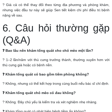
? Giá cả có thể thay đổi theo từng địa phương và phòng khám,
nhưng việc đầu tư này sẽ giúp Sen tiết kiệm chi phí điều trị bệnh
nặng về sau.
6. Câu hỏi thường gặp
(Q&A)
❓ Bao lâu nên khám tổng quát cho chó mèo một lần?
? 1–2 lần/năm với thú cưng trưởng thành, thường xuyên hơn với
thú cưng già hoặc có bệnh nền.
❓ Khám tổng quát có bao gồm tiêm phòng không?
? Không, nhưng có thể kết hợp trong cùng buổi nếu bác sĩ chỉ định.
❓ Khám tổng quát chó mèo có đau không?
? Không. Đây chủ yếu là kiểm tra và xét nghiệm nhẹ nhàng.
❓ Khám tổng quát có phát hiện bệnh tiềm ẩn không?