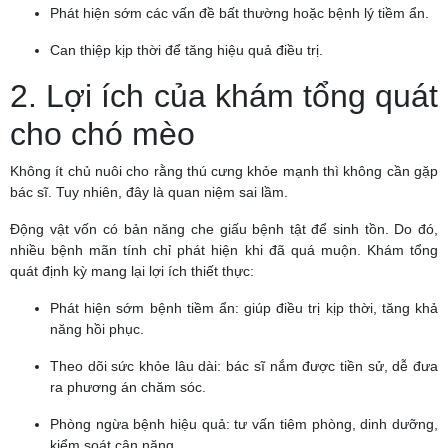
Phát hiện sớm các vấn đề bất thường hoặc bệnh lý tiềm ẩn.
Can thiệp kịp thời để tăng hiệu quả điều trị.
2. Lợi ích của khám tổng quát
cho chó mèo
Không ít chủ nuôi cho rằng thú cưng khỏe mạnh thì không cần gặp
bác sĩ. Tuy nhiên, đây là quan niệm sai lầm.
Động vật vốn có bản năng che giấu bệnh tật để sinh tồn. Do đó,
nhiều bệnh mãn tính chỉ phát hiện khi đã quá muộn. Khám tổng
quát định kỳ mang lại lợi ích thiết thực:
Phát hiện sớm bệnh tiềm ẩn: giúp điều trị kịp thời, tăng khả
năng hồi phục.
Theo dõi sức khỏe lâu dài: bác sĩ nắm được tiền sử, dễ đưa
ra phương án chăm sóc.
Phòng ngừa bệnh hiệu quả: tư vấn tiêm phòng, dinh dưỡng,
kiểm soát cân nặng.