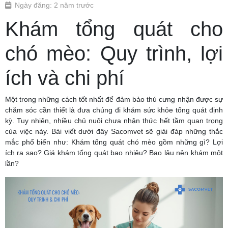
Ngày đăng: 2 năm trước
Khám tổng quát cho
chó mèo: Quy trình, lợi
ích và chi phí
Một trong những cách tốt nhất để đảm bảo thú cưng nhận được sự
chăm sóc cần thiết là đưa chúng đi khám sức khỏe tổng quát định
kỳ. Tuy nhiên, nhiều chủ nuôi chưa nhận thức hết tầm quan trọng
của việc này. Bài viết dưới đây Sacomvet sẽ giải đáp những thắc
mắc phổ biến như: Khám tổng quát chó mèo gồm những gì? Lợi
ích ra sao? Giá khám tổng quát bao nhiêu? Bao lâu nên khám một
lần?