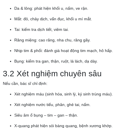
Da & lông: phát hiện khối u, nấm, ve rận.
Mắt: đỏ, chảy dịch, vẩn đục, khối u mí mắt.
Tai: kiểm tra dịch tiết, viêm tai.
Răng miệng: cao răng, nha chu, răng gãy.
Nhịp tim & phổi: đánh giá hoạt động tim mạch, hô hấp.
Bụng: kiểm tra gan, thận, ruột, lá lách, dạ dày.
3.2 Xét nghiệm chuyên sâu
Nếu cần, bác sĩ chỉ định:
Xét nghiệm máu (sinh hóa, sinh lý, ký sinh trùng máu).
Xét nghiệm nước tiểu, phân, ghẻ tai, nấm.
Siêu âm ổ bụng – tim – gan – thận.
X-quang phát hiện sỏi bàng quang, bệnh xương khớp.