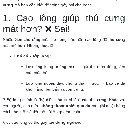
cưng
mà bạn cần biết để tránh gây hại cho boss.
1. Cạo lông giúp thú cưng
mát hơn? ❌ Sai!
Nhiều Sen cho rằng mùa hè nóng bức nên cạo lông để thú cưng
mát mẻ hơn. Nhưng thực tế:
Chó có 2 lớp lông:
Lớp lông trong: mỏng, mịn → giữ ấm mùa đông, làm
mát mùa hè.
Lớp lông ngoài: dày, chống thấm nước → bảo vệ da
khỏi nắng, bụi bẩn và côn trùng.
? Bộ lông chính là “bộ điều hòa tự nhiên” của thú cưng. Khác với
con người, chó mèo
không thoát nhiệt qua da
mà giải nhiệt bằng
cách thè lưỡi và tiết mồ hôi ở lớp đệm chân.
Việc cạo lông có thể gây
tác dụng ngược
: