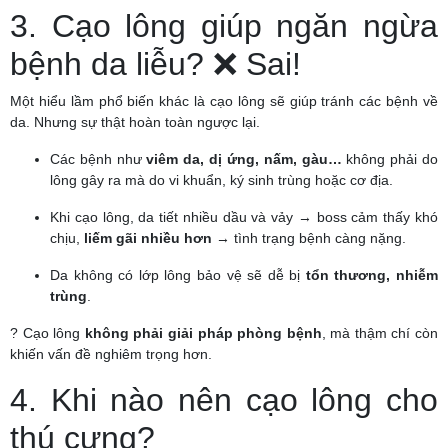
3. Cạo lông giúp ngăn ngừa
bệnh da liễu? ❌ Sai!
Một hiểu lầm phổ biến khác là cạo lông sẽ giúp tránh các bệnh về
da. Nhưng sự thật hoàn toàn ngược lại.
Các bệnh như
viêm da, dị ứng, nấm, gàu…
không phải do
lông gây ra mà do vi khuẩn, ký sinh trùng hoặc cơ địa.
Khi cạo lông, da tiết nhiều dầu và vảy → boss cảm thấy khó
chịu,
liếm gãi nhiều hơn
→ tình trạng bệnh càng nặng.
Da không có lớp lông bảo vệ sẽ dễ bị
tổn thương, nhiễm
trùng
.
? Cạo lông
không phải giải pháp phòng bệnh
, mà thậm chí còn
khiến vấn đề nghiêm trọng hơn.
4. Khi nào nên cạo lông cho
thú cưng?