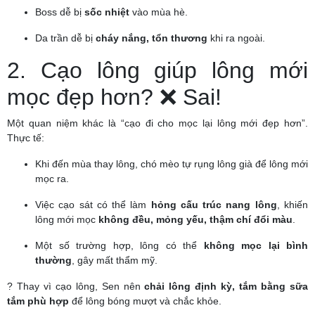
Boss dễ bị
sốc nhiệt
vào mùa hè.
Da trần dễ bị
cháy nắng, tổn thương
khi ra ngoài.
2. Cạo lông giúp lông mới
mọc đẹp hơn? ❌ Sai!
Một quan niệm khác là “cạo đi cho mọc lại lông mới đẹp hơn”.
Thực tế:
Khi đến mùa thay lông, chó mèo tự rụng lông già để lông mới
mọc ra.
Việc cạo sát có thể làm
hỏng cấu trúc nang lông
, khiến
lông mới mọc
không đều, mỏng yếu, thậm chí đổi màu
.
Một số trường hợp, lông có thể
không mọc lại bình
thường
, gây mất thẩm mỹ.
? Thay vì cạo lông, Sen nên
chải lông định kỳ, tắm bằng sữa
tắm phù hợp
để lông bóng mượt và chắc khỏe.