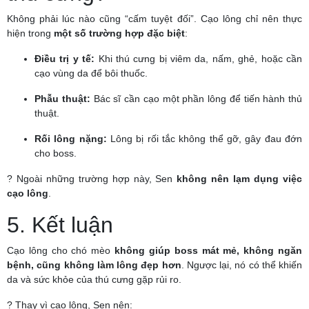
Không phải lúc nào cũng “cấm tuyệt đối”. Cạo lông chỉ nên thực
hiện trong
một số trường hợp đặc biệt
:
Điều trị y tế:
Khi thú cưng bị viêm da, nấm, ghẻ, hoặc cần
cạo vùng da để bôi thuốc.
Phẫu thuật:
Bác sĩ cần cạo một phần lông để tiến hành thủ
thuật.
Rối lông nặng:
Lông bị rối tắc không thể gỡ, gây đau đớn
cho boss.
? Ngoài những trường hợp này, Sen
không nên lạm dụng việc
cạo lông
.
5. Kết luận
Cạo lông cho chó mèo
không giúp boss mát mẻ, không ngăn
bệnh, cũng không làm lông đẹp hơn
. Ngược lại, nó có thể khiến
da và sức khỏe của thú cưng gặp rủi ro.
? Thay vì cạo lông, Sen nên: