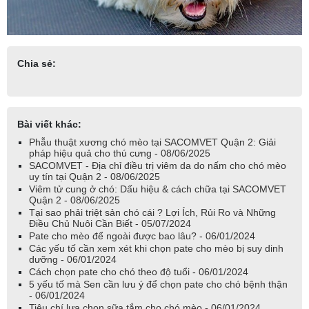
Chia sẻ:
Bài viết khác:
Phẫu thuật xương chó mèo tại SACOMVET Quận 2: Giải
pháp hiệu quả cho thú cưng - 08/06/2025
SACOMVET - Địa chỉ điều trị viêm da do nấm cho chó mèo
uy tín tại Quận 2 - 08/06/2025
Viêm tử cung ở chó: Dấu hiệu & cách chữa tại SACOMVET
Quận 2 - 08/06/2025
Tại sao phải triệt sản chó cái ? Lợi Ích, Rủi Ro và Những
Điều Chủ Nuôi Cần Biết - 05/07/2024
Pate cho mèo để ngoài được bao lâu? - 06/01/2024
Các yếu tố cần xem xét khi chọn pate cho mèo bị suy dinh
dưỡng - 06/01/2024
Cách chọn pate cho chó theo độ tuổi - 06/01/2024
5 yếu tố mà Sen cần lưu ý để chọn pate cho chó bệnh thận
- 06/01/2024
Tiêu chí lựa chọn sữa tắm cho chó mèo - 06/01/2024