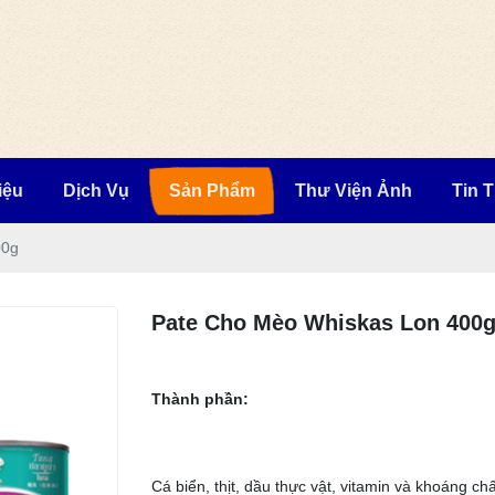
iệu
Dịch Vụ
Sản Phẩm
Thư Viện Ảnh
Tin 
00g
Pate Cho Mèo Whiskas Lon 400
Thành phần:
Cá biển, thịt, dầu thực vật, vitamin và khoáng chấ