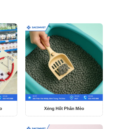
o
Xẻng Hốt Phân Mèo