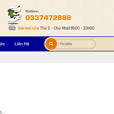
Hotline:
0337472888
Giờ mở cửa
Thứ 2 - Chủ Nhật:8h00 - 20h00
Tức
Liên Hệ
g
t,...