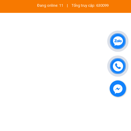
Đang online: 11
|
Tổng truy cập: 630099