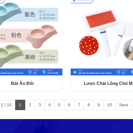
Bát Ăn Đôi
Lược Chải Lông Chó M
1 / 10
1
2
3
4
5
6
7
8
9
10
Next