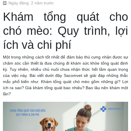
Ngày đăng: 2 năm trước
Khám tổng quát cho
chó mèo: Quy trình, lợi
ích và chi phí
Một trong những cách tốt nhất để đảm bảo thú cưng nhận được sự
chăm sóc cần thiết là đưa chúng đi khám sức khỏe tổng quát định
kỳ. Tuy nhiên, nhiều chủ nuôi chưa nhận thức hết tầm quan trọng
của việc này. Bài viết dưới đây Sacomvet sẽ giải đáp những thắc
mắc phổ biến như: Khám tổng quát chó mèo gồm những gì? Lợi
ích ra sao? Giá khám tổng quát bao nhiêu? Bao lâu nên khám một
lần?