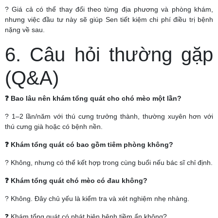
? Giá cả có thể thay đổi theo từng địa phương và phòng khám,
nhưng việc đầu tư này sẽ giúp Sen tiết kiệm chi phí điều trị bệnh
nặng về sau.
6. Câu hỏi thường gặp
(Q&A)
❓ Bao lâu nên khám tổng quát cho chó mèo một lần?
? 1–2 lần/năm với thú cưng trưởng thành, thường xuyên hơn với
thú cưng già hoặc có bệnh nền.
❓ Khám tổng quát có bao gồm tiêm phòng không?
? Không, nhưng có thể kết hợp trong cùng buổi nếu bác sĩ chỉ định.
❓ Khám tổng quát chó mèo có đau không?
? Không. Đây chủ yếu là kiểm tra và xét nghiệm nhẹ nhàng.
❓ Khám tổng quát có phát hiện bệnh tiềm ẩn không?