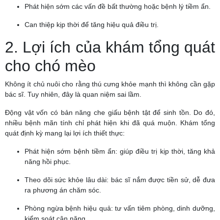
Phát hiện sớm các vấn đề bất thường hoặc bệnh lý tiềm ẩn.
Can thiệp kịp thời để tăng hiệu quả điều trị.
2. Lợi ích của khám tổng quát
cho chó mèo
Không ít chủ nuôi cho rằng thú cưng khỏe mạnh thì không cần gặp
bác sĩ. Tuy nhiên, đây là quan niệm sai lầm.
Động vật vốn có bản năng che giấu bệnh tật để sinh tồn. Do đó,
nhiều bệnh mãn tính chỉ phát hiện khi đã quá muộn. Khám tổng
quát định kỳ mang lại lợi ích thiết thực:
Phát hiện sớm bệnh tiềm ẩn: giúp điều trị kịp thời, tăng khả
năng hồi phục.
Theo dõi sức khỏe lâu dài: bác sĩ nắm được tiền sử, dễ đưa
ra phương án chăm sóc.
Phòng ngừa bệnh hiệu quả: tư vấn tiêm phòng, dinh dưỡng,
kiểm soát cân nặng.