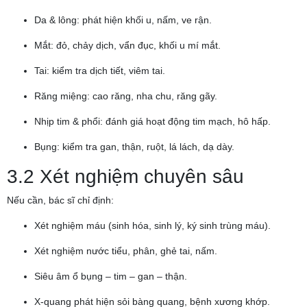
Da & lông: phát hiện khối u, nấm, ve rận.
Mắt: đỏ, chảy dịch, vẩn đục, khối u mí mắt.
Tai: kiểm tra dịch tiết, viêm tai.
Răng miệng: cao răng, nha chu, răng gãy.
Nhịp tim & phổi: đánh giá hoạt động tim mạch, hô hấp.
Bụng: kiểm tra gan, thận, ruột, lá lách, dạ dày.
3.2 Xét nghiệm chuyên sâu
Nếu cần, bác sĩ chỉ định:
Xét nghiệm máu (sinh hóa, sinh lý, ký sinh trùng máu).
Xét nghiệm nước tiểu, phân, ghẻ tai, nấm.
Siêu âm ổ bụng – tim – gan – thận.
X-quang phát hiện sỏi bàng quang, bệnh xương khớp.