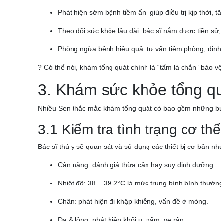
Phát hiện sớm bệnh tiềm ẩn: giúp điều trị kịp thời, 
Theo dõi sức khỏe lâu dài: bác sĩ nắm được tiền s
Phòng ngừa bệnh hiệu quả: tư vấn tiêm phòng, dinh
? Có thể nói, khám tổng quát chính là “tấm lá chắn” bảo v
3. Khám sức khỏe tổng q
Nhiều Sen thắc mắc khám tổng quát có bao gồm những b
3.1 Kiểm tra tình trạng cơ th
Bác sĩ thú y sẽ quan sát và sử dụng các thiết bị cơ bản nh
Cân nặng: đánh giá thừa cân hay suy dinh dưỡng.
Nhiệt độ: 38 – 39.2°C là mức trung bình bình thườn
Chân: phát hiện đi khập khiễng, vấn đề ở móng.
Da & lông: phát hiện khối u, nấm, ve rận.