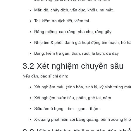
Mắt: đỏ, chảy dịch, vẩn đục, khối u mí mắt.
Tai: kiểm tra dịch tiết, viêm tai.
Răng miệng: cao răng, nha chu, răng gãy.
Nhịp tim & phổi: đánh giá hoạt động tim mạch, hô h
Bụng: kiểm tra gan, thận, ruột, lá lách, dạ dày.
3.2 Xét nghiệm chuyên sâu
Nếu cần, bác sĩ chỉ định:
Xét nghiệm máu (sinh hóa, sinh lý, ký sinh trùng má
Xét nghiệm nước tiểu, phân, ghẻ tai, nấm.
Siêu âm ổ bụng – tim – gan – thận.
X-quang phát hiện sỏi bàng quang, bệnh xương khớ