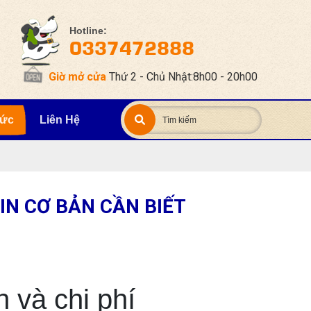
Hotline:
0337472888
Giờ mở cửa
Thứ 2 - Chủ Nhật:8h00 - 20h00
Tức
Liên Hệ
N CƠ BẢN CẦN BIẾT
 và chi phí