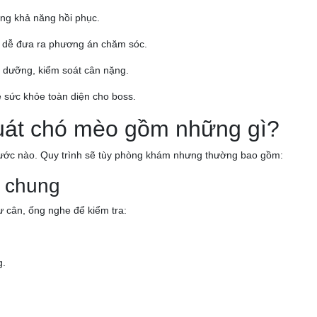
tăng khả năng hồi phục.
ử, dễ đưa ra phương án chăm sóc.
 dưỡng, kiểm soát cân nặng.
ệ sức khỏe toàn diện cho boss.
uát chó mèo gồm những gì?
ước nào. Quy trình sẽ tùy phòng khám nhưng thường bao gồm:
ể chung
ư cân, ống nghe để kiểm tra:
g.