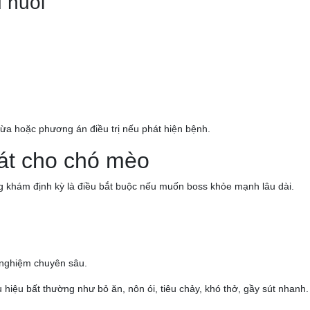
ủ nuôi
ừa hoặc phương án điều trị nếu phát hiện bệnh.
át cho chó mèo
g khám định kỳ là điều bắt buộc nếu muốn boss khỏe mạnh lâu dài.
t nghiệm chuyên sâu.
hiệu bất thường như bỏ ăn, nôn ói, tiêu chảy, khó thở, gầy sút nhanh.