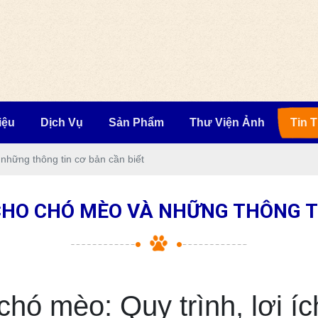
iệu
Dịch Vụ
Sản Phẩm
Thư Viện Ảnh
Tin 
những thông tin cơ bản cần biết
HO CHÓ MÈO VÀ NHỮNG THÔNG TI
hó mèo: Quy trình, lợi ích