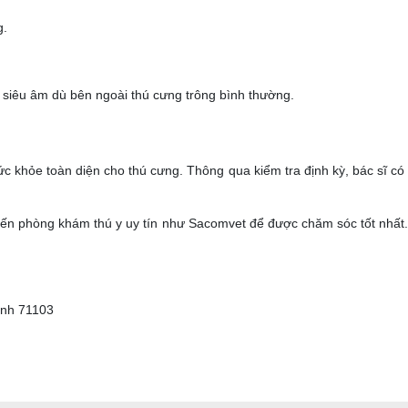
g.
 siêu âm dù bên ngoài thú cưng trông bình thường.
ức khỏe toàn diện cho thú cưng. Thông qua kiểm tra định kỳ, bác sĩ c
s đến phòng khám thú y uy tín như Sacomvet để được chăm sóc tốt nhấ
inh 71103