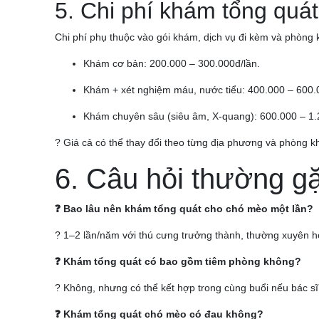
5. Chi phí khám tổng quá
Chi phí phụ thuộc vào gói khám, dịch vụ đi kèm và phòn
Khám cơ bản: 200.000 – 300.000đ/lần.
Khám + xét nghiệm máu, nước tiểu: 400.000 – 600.
Khám chuyên sâu (siêu âm, X-quang): 600.000 – 1.
? Giá cả có thể thay đổi theo từng địa phương và phòng kh
6. Câu hỏi thường g
❓ Bao lâu nên khám tổng quát cho chó mèo một lần?
? 1–2 lần/năm với thú cưng trưởng thành, thường xuyên h
❓ Khám tổng quát có bao gồm tiêm phòng không?
? Không, nhưng có thể kết hợp trong cùng buổi nếu bác sĩ 
❓ Khám tổng quát chó mèo có đau không?