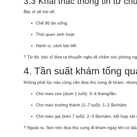
3.3 Khai thác thông tin từ ch
Bác sĩ sẽ hỏi về:
Chế độ ăn uống.
Thói quen sinh hoạt.
Hành vi, cách bài tiết.
? Từ đó, bác sĩ đưa ra khuyến nghị về chăm sóc phòng ng
4. Tần suất khám tổng qu
Không phải lúc nào cũng cần đưa thú cưng đi khám, nhưn
Chó mèo con (dưới 1 tuổi): 3–4 tháng/lần.
Chó mèo trưởng thành (1–7 tuổi): 1–2 lần/năm.
Chó mèo già (trên 7 tuổi): 2–3 lần/năm, kết hợp xé
? Ngoài ra, Sen nên đưa thú cưng đi khám ngay khi có dấu 