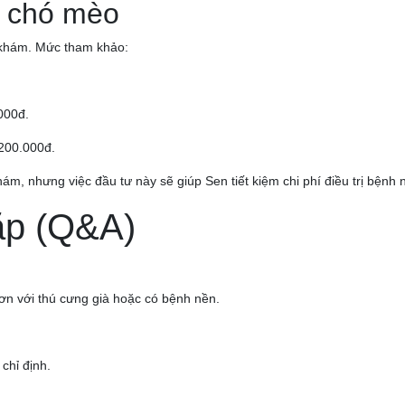
t chó mèo
g khám. Mức tham khảo:
000đ.
200.000đ.
ám, nhưng việc đầu tư này sẽ giúp Sen tiết kiệm chi phí điều trị bệnh 
ặp (Q&A)
ơn với thú cưng già hoặc có bệnh nền.
chỉ định.