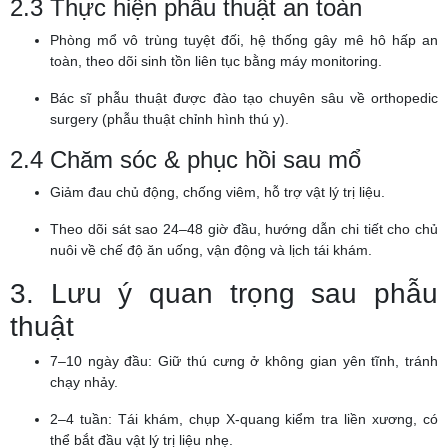
2.3 Thực hiện phẫu thuật an toàn
Phòng mổ vô trùng tuyệt đối, hệ thống gây mê hô hấp an
toàn, theo dõi sinh tồn liên tục bằng máy monitoring.
Bác sĩ phẫu thuật được đào tạo chuyên sâu về orthopedic
surgery (phẫu thuật chỉnh hình thú y).
2.4 Chăm sóc & phục hồi sau mổ
Giảm đau chủ động, chống viêm, hỗ trợ vật lý trị liệu.
Theo dõi sát sao 24–48 giờ đầu, hướng dẫn chi tiết cho chủ
nuôi về chế độ ăn uống, vận động và lịch tái khám.
3. Lưu ý quan trọng sau phẫu
thuật
7–10 ngày đầu: Giữ thú cưng ở không gian yên tĩnh, tránh
chạy nhảy.
2–4 tuần: Tái khám, chụp X-quang kiểm tra liền xương, có
thể bắt đầu vật lý trị liệu nhẹ.