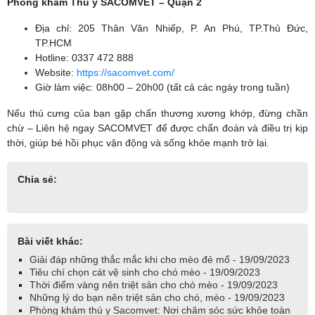
Phòng khám Thú y SACOMVET – Quận 2
Địa chỉ: 205 Thân Văn Nhiếp, P. An Phú, TP.Thủ Đức,
TP.HCM
Hotline: 0337 472 888
Website:
https://sacomvet.com/
Giờ làm việc: 08h00 – 20h00 (tất cả các ngày trong tuần)
Nếu thú cưng của bạn gặp chấn thương xương khớp, đừng chần
chừ – Liên hệ ngay SACOMVET để được chẩn đoán và điều trị kịp
thời, giúp bé hồi phục vận động và sống khỏe mạnh trở lại.
Chia sẻ:
Bài viết khác:
Giải đáp những thắc mắc khi cho mèo đẻ mổ - 19/09/2023
Tiêu chí chọn cát vệ sinh cho chó mèo - 19/09/2023
Thời điểm vàng nên triệt sản cho chó mèo - 19/09/2023
Những lý do bạn nên triệt sản cho chó, mèo - 19/09/2023
Phòng khám thú y Sacomvet: Nơi chăm sóc sức khỏe toàn