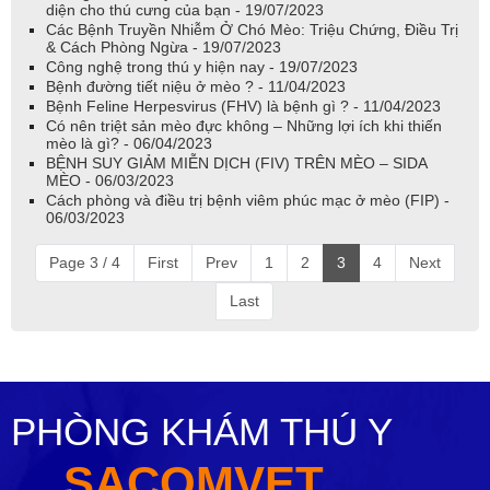
diện cho thú cưng của bạn - 19/07/2023
Các Bệnh Truyền Nhiễm Ở Chó Mèo: Triệu Chứng, Điều Trị
& Cách Phòng Ngừa - 19/07/2023
Công nghệ trong thú y hiện nay - 19/07/2023
Bệnh đường tiết niệu ở mèo ? - 11/04/2023
Bệnh Feline Herpesvirus (FHV) là bệnh gì ? - 11/04/2023
Có nên triệt sản mèo đực không – Những lợi ích khi thiến
mèo là gì? - 06/04/2023
BỆNH SUY GIẢM MIỄN DỊCH (FIV) TRÊN MÈO – SIDA
MÈO - 06/03/2023
Cách phòng và điều trị bệnh viêm phúc mạc ở mèo (FIP) -
06/03/2023
Page 3 / 4
First
Prev
1
2
3
4
Next
Last
PHÒNG KHÁM THÚ Y
SACOMVET