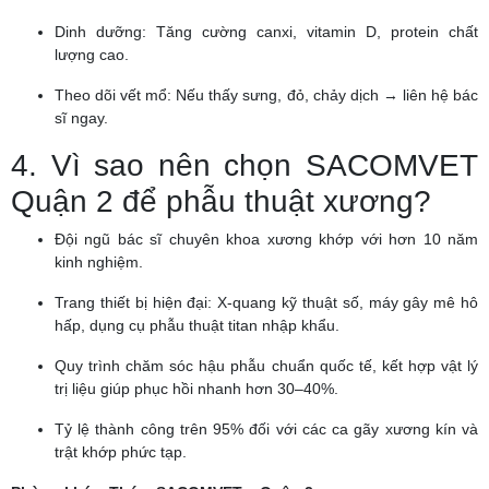
Dinh dưỡng: Tăng cường canxi, vitamin D, protein chất
lượng cao.
Theo dõi vết mổ: Nếu thấy sưng, đỏ, chảy dịch → liên hệ bác
sĩ ngay.
4. Vì sao nên chọn SACOMVET
Quận 2 để phẫu thuật xương?
Đội ngũ bác sĩ chuyên khoa xương khớp với hơn 10 năm
kinh nghiệm.
Trang thiết bị hiện đại: X-quang kỹ thuật số, máy gây mê hô
hấp, dụng cụ phẫu thuật titan nhập khẩu.
Quy trình chăm sóc hậu phẫu chuẩn quốc tế, kết hợp vật lý
trị liệu giúp phục hồi nhanh hơn 30–40%.
Tỷ lệ thành công trên 95% đối với các ca gãy xương kín và
trật khớp phức tạp.