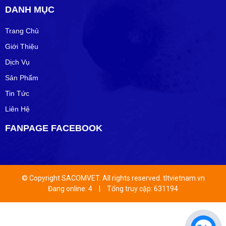
DANH MỤC
Trang Chủ
Giới Thiệu
Dịch Vụ
Sản Phẩm
Tin Tức
Liên Hệ
FANPAGE FACEBOOK
© Copyright SACOMVET. All rights reserved. tltvietnam.vn
Đang online: 4
|
Tổng truy cập: 631194