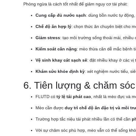
Phòng ngừa là cách tốt nhất để giảm nguy cơ tái phát:
Cung cấp đủ nước sạch
: dùng bồn nước tự động,
Chế độ ăn hợp lý
: chọn thức ăn chuyên biệt cho mè
Giảm stress
: tạo môi trường sống thoải mái, nhiều 
Kiểm soát cân nặng
: mèo thừa cân dễ mắc bệnh ti
Vệ sinh khay cát sạch sẽ
: đặt nhiều khay ở các vị 
Khám sức khỏe định kỳ
: xét nghiệm nước tiểu, s
6. Tiên lượng & chăm sóc 
FLUTD có
tỷ lệ tái phát cao
, nhất là mèo đực và m
Mèo cần được
duy trì chế độ ăn đặc trị và môi 
Trường hợp tắc niệu tái phát nhiều lần có thể cần
p
Với sự chăm sóc phù hợp, mèo vẫn có thể sống khỏ