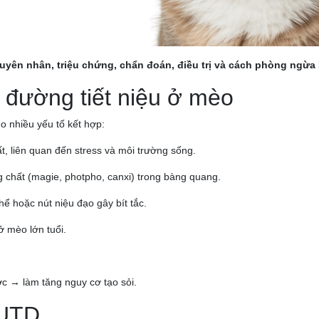
uyên nhân, triệu chứng, chẩn đoán, điều trị và cách phòng ngừ
 đường tiết niệu ở mèo
 nhiều yếu tố kết hợp:
hất, liên quan đến stress và môi trường sống.
g chất (magie, photpho, canxi) trong bàng quang.
hể hoặc nút niệu đạo gây bít tắc.
ở mèo lớn tuổi.
.
ước → làm tăng nguy cơ tạo sỏi.
LUTD