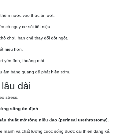
 thêm nước vào thức ăn ướt.
o có nguy cơ sỏi tiết niệu.
chỗ chơi, hạn chế thay đổi đột ngột.
ết niệu hơn.
trí yên tĩnh, thoáng mát.
iêu âm bàng quang để phát hiện sớm.
lâu dài
èo stress.
trường sống ổn định
.
hẫu thuật mở rộng niệu đạo (perineal urethrostomy)
.
e mạnh và chất lượng cuộc sống được cải thiện đáng kể.