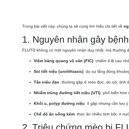
Trong bài viết này, chúng ta sẽ cùng tìm hiểu chi tiết về
ng
1. Nguyên nhân gây bệnh
FLUTD không có một nguyên nhân duy nhất, mà thường do
Viêm bàng quang vô căn (FIC)
: chiếm tỉ lệ cao n
Sỏi tiết niệu (urolithiasis)
: do sự lắng đọng khoán
Tắc niệu đạo
: thường gặp ở mèo đực, do sỏi, tinh t
Nhiễm trùng đường tiết niệu (UTI)
: phổ biến hơn 
Khối u, polyp đường niệu
: ít gặp nhưng cần lưu ý
Chế độ ăn uống kém
: thức ăn nhiều tinh bột, ít n
2. Triệu chứng mèo bị F