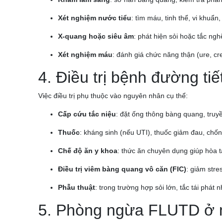
Xét nghiệm nước tiểu
: tìm máu, tinh thể, vi khuẩn,
X-quang hoặc siêu âm
: phát hiện sỏi hoặc tắc ngh
Xét nghiệm máu
: đánh giá chức năng thận (ure, cre
4. Điều trị bệnh đường ti
Việc điều trị phụ thuộc vào nguyên nhân cụ thể:
Cấp cứu tắc niệu
: đặt ống thông bàng quang, truy
Thuốc
: kháng sinh (nếu UTI), thuốc giảm đau, chốn
Chế độ ăn y khoa
: thức ăn chuyên dụng giúp hòa ta
Điều trị viêm bàng quang vô căn (FIC)
: giảm stre
Phẫu thuật
: trong trường hợp sỏi lớn, tắc tái phát n
5. Phòng ngừa FLUTD ở