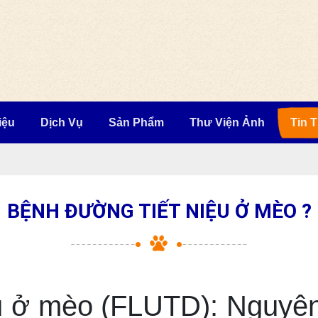
iệu
Dịch Vụ
Sản Phẩm
Thư Viện Ảnh
Tin 
BỆNH ĐƯỜNG TIẾT NIỆU Ở MÈO ?
u ở mèo (FLUTD): Nguyên