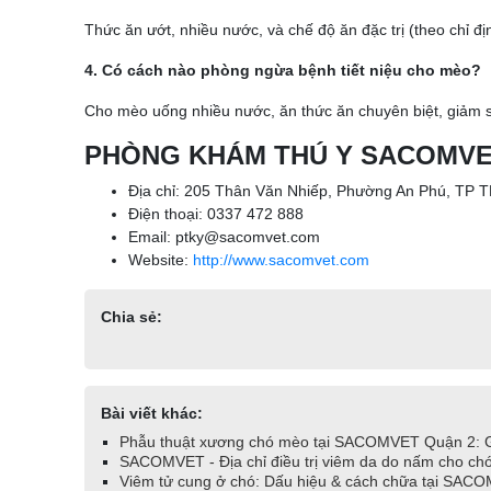
Thức ăn ướt, nhiều nước, và chế độ ăn đặc trị (theo chỉ địn
4. Có cách nào phòng ngừa bệnh tiết niệu cho mèo?
Cho mèo uống nhiều nước, ăn thức ăn chuyên biệt, giảm st
PHÒNG KHÁM THÚ Y SACOMV
Địa chỉ: 205 Thân Văn Nhiếp, Phường An Phú, T
Điện thoại: 0337 472 888
Email: ptky@sacomvet.com
Website:
http://www.sacomvet.com
Chia sẻ:
Bài viết khác:
Phẫu thuật xương chó mèo tại SACOMVET Quận 2: Gi
SACOMVET - Địa chỉ điều trị viêm da do nấm cho chó
Viêm tử cung ở chó: Dấu hiệu & cách chữa tại SAC