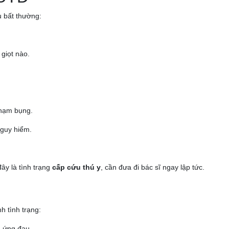
u bất thường:
 giọt nào.
chạm bụng.
nguy hiểm.
đây là tình trạng
cấp cứu thú y
, cần đưa đi bác sĩ ngay lập tức.
h tình trạng:
n ứng đau.