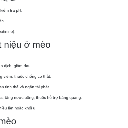
 kiểm tra pH.
ẽn.
atinine).
ết niệu ở mèo
ền dịch, giảm đau.
g viêm, thuốc chống co thắt.
n tinh thể và ngăn tái phát.
ss, tăng nước uống, thuốc hỗ trợ bàng quang.
hiều lần hoặc khối u.
 mèo