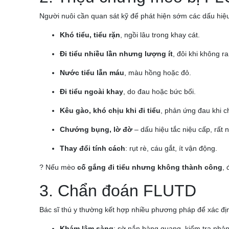
Người nuôi cần quan sát kỹ để phát hiện sớm các dấu hiệ
Khó tiểu, tiểu rặn
, ngồi lâu trong khay cát.
Đi tiểu nhiều lần nhưng lượng ít
, đôi khi không ra
Nước tiểu lẫn máu
, màu hồng hoặc đỏ.
Đi tiểu ngoài khay
, do đau hoặc bức bối.
Kêu gào, khó chịu khi đi tiểu
, phản ứng đau khi 
Chướng bụng, lờ đờ
– dấu hiệu tắc niệu cấp, rất 
Thay đổi tính cách
: rụt rè, cáu gắt, ít vận động.
? Nếu mèo
cố gắng đi tiểu nhưng không thành công
, 
3. Chẩn đoán FLUTD
Bác sĩ thú y thường kết hợp nhiều phương pháp để xác địn
Khám lâm sàng
: sờ nắn bàng quang, kiểm tra phả