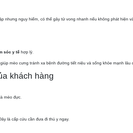
p nhưng nguy hiểm, có thể gây tử vong nhanh nếu không phát hiện và đi
m sóc y tế
hợp lý.
giúp mèo cưng tránh xa bệnh đường tiết niệu và sống khỏe mạnh lâu 
của khách hàng
 là mèo đực.
ây là cấp cứu cần đưa đi thú y ngay.