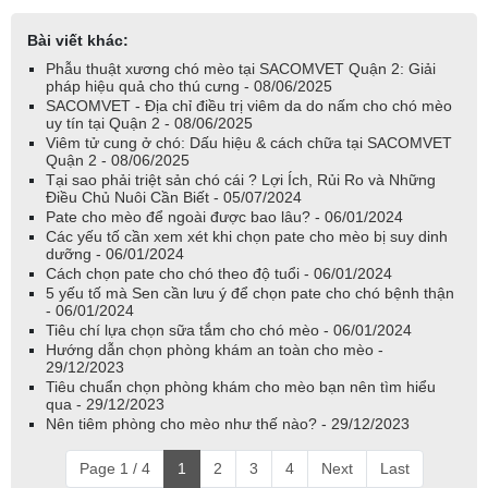
Bài viết khác:
Phẫu thuật xương chó mèo tại SACOMVET Quận 2: Giải
pháp hiệu quả cho thú cưng - 08/06/2025
SACOMVET - Địa chỉ điều trị viêm da do nấm cho chó mèo
uy tín tại Quận 2 - 08/06/2025
Viêm tử cung ở chó: Dấu hiệu & cách chữa tại SACOMVET
Quận 2 - 08/06/2025
Tại sao phải triệt sản chó cái ? Lợi Ích, Rủi Ro và Những
Điều Chủ Nuôi Cần Biết - 05/07/2024
Pate cho mèo để ngoài được bao lâu? - 06/01/2024
Các yếu tố cần xem xét khi chọn pate cho mèo bị suy dinh
dưỡng - 06/01/2024
Cách chọn pate cho chó theo độ tuổi - 06/01/2024
5 yếu tố mà Sen cần lưu ý để chọn pate cho chó bệnh thận
- 06/01/2024
Tiêu chí lựa chọn sữa tắm cho chó mèo - 06/01/2024
Hướng dẫn chọn phòng khám an toàn cho mèo -
29/12/2023
Tiêu chuẩn chọn phòng khám cho mèo bạn nên tìm hiểu
qua - 29/12/2023
Nên tiêm phòng cho mèo như thế nào? - 29/12/2023
Page 1 / 4
1
2
3
4
Next
Last