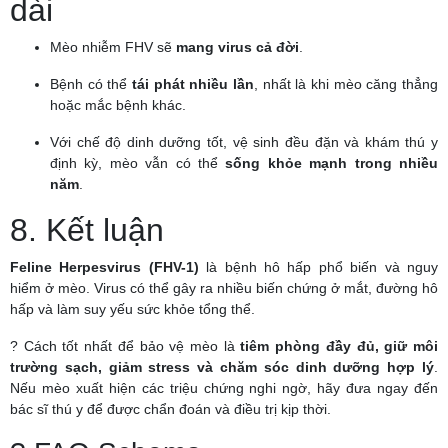
dài
Mèo nhiễm FHV sẽ
mang virus cả đời
.
Bệnh có thể
tái phát nhiều lần
, nhất là khi mèo căng thẳng
hoặc mắc bệnh khác.
Với chế độ dinh dưỡng tốt, vệ sinh đều đặn và khám thú y
định kỳ, mèo vẫn có thể
sống khỏe mạnh trong nhiều
năm
.
8. Kết luận
Feline Herpesvirus (FHV-1)
là bệnh hô hấp phổ biến và nguy
hiểm ở mèo. Virus có thể gây ra nhiều biến chứng ở mắt, đường hô
hấp và làm suy yếu sức khỏe tổng thể.
? Cách tốt nhất để bảo vệ mèo là
tiêm phòng đầy đủ, giữ môi
trường sạch, giảm stress và chăm sóc dinh dưỡng hợp lý
.
Nếu mèo xuất hiện các triệu chứng nghi ngờ, hãy đưa ngay đến
bác sĩ thú y để được chẩn đoán và điều trị kịp thời.