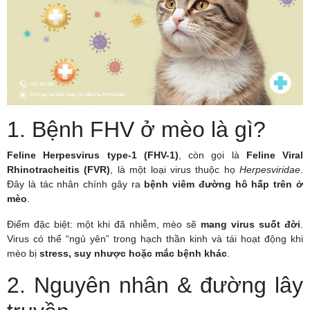
1. Bệnh FHV ở mèo là gì?
Feline Herpesvirus type-1 (FHV-1)
, còn gọi là
Feline Viral
Rhinotracheitis (FVR)
, là một loại virus thuộc họ
Herpesviridae
.
Đây là tác nhân chính gây ra
bệnh viêm đường hô hấp trên ở
mèo
.
Điểm đặc biệt: một khi đã nhiễm, mèo sẽ
mang virus suốt đời
.
Virus có thể “ngủ yên” trong hạch thần kinh và tái hoạt động khi
mèo bị
stress, suy nhược hoặc mắc bệnh khác
.
2. Nguyên nhân & đường lây