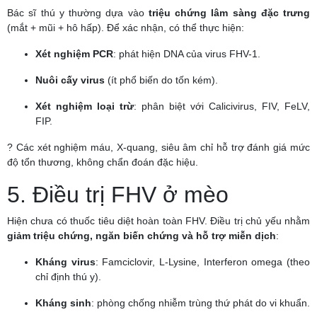
Bác sĩ thú y thường dựa vào
triệu chứng lâm sàng đặc trưng
(mắt + mũi + hô hấp). Để xác nhận, có thể thực hiện:
Xét nghiệm PCR
: phát hiện DNA của virus FHV-1.
Nuôi cấy virus
(ít phổ biến do tốn kém).
Xét nghiệm loại trừ
: phân biệt với Calicivirus, FIV, FeLV,
FIP.
? Các xét nghiệm máu, X-quang, siêu âm chỉ hỗ trợ đánh giá mức
độ tổn thương, không chẩn đoán đặc hiệu.
5. Điều trị FHV ở mèo
Hiện chưa có thuốc tiêu diệt hoàn toàn FHV. Điều trị chủ yếu nhằm
giảm triệu chứng, ngăn biến chứng và hỗ trợ miễn dịch
:
Kháng virus
: Famciclovir, L-Lysine, Interferon omega (theo
chỉ định thú y).
Kháng sinh
: phòng chống nhiễm trùng thứ phát do vi khuẩn.